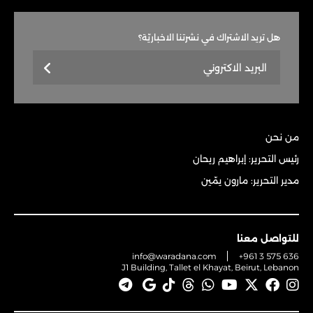
هل تريد الاشتراك في نشرتنا الاخباريّة؟
من نحن
رئيس التحرير: إبراهيم ريحان
مدير التحرير: مارون يمّين
للتواصل معنا
info@waradana.com
+961 3 575 636
J1 Building, Tallet el Khayat, Beirut, Lebanon