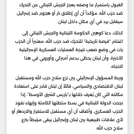
القبول باستمرار ما وصفه بعجز الجيش اللبناني عن التحرك
ضد حزب الله، مؤكداً أن أي إطلاق نار أو هجوم ضد إسرائيل
سيقابل برد في أي مكان داخل لبنان.
كذلك، دعا كوهين الحكومة اللبنانية والجيش اللبناني إلى
اغتنام “فرصة تاريخية” للتحرك ضد حزب الله، معتبراً أن الحزب
بات في وضع صعب نتيجة العمليات العسكرية الإسرائيلية
الأخيرة، وأن لبنان يحظى بدعم أميركي وأوروبي في هذا
الاتجاه.
وربط المسؤول الإسرائيلي بين نزع سلاح حزب الله ومستقبل
لبنان الاقتصادي والسياسي، قائلاً إن لبنان قادر على استعادة
مكانته التي كان يُعرف خلالها بـ”باريس الشرق الأوسط”، إذا
نجحت الدولة اللبنانية في بسط سلطتها الكاملة وإنهاء نفوذ
الحزب العسكري. وأضاف أن أي مستقبل للاستقرار والازدهار أو
لأي علاقات طبيعية بين لبنان وإسرائيل يبقى مرتبطاً بنزع
سلاح حزب الله.