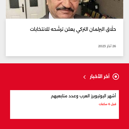
حلّاق البرلمان التركي يعلن ترشّحه للانتخابات
26 آذار 2023
آخر الأخبار
أشهر اليوتيوبرز العرب وعدد متابعيهم
علام
قبل 6 ساعات
قبل 6 ساعات