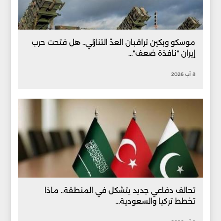
موسكو وبكين تراقبان العدّ التنازلي.. هل فتحت حرب
إيران "نافذة ضعف"...
8 آب 2026
تحالف دفاعي جديد يتشكل في المنطقة.. ماذا
تخطط تركيا والسعودية...