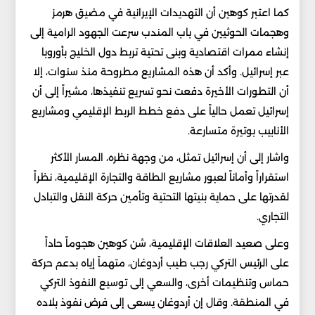
كما اعتبر كوهين أن التهديدات الإيرانية في مضيق هرمز
وهجمات الحوثيين في باب المندب سرعت الجهود الرامية إلى
إنشاء ممرات اقتصادية وبنى تحتية تربط دول الخليج بأوروبا
عبر إسرائيل. وأكد أن هذه المشاريع مطروحة منذ سنوات، إلا
أن التطورات الأخيرة دفعت نحو تسريع تنفيذها، مشيراً إلى أن
إسرائيل تعمل حالياً على دفع خطط الربط الإقليمي ومشاريع
الأنابيب بوتيرة متسارعة.
واشار إلى أن إسرائيل تمثل، من وجهة نظره، المسار الأكثر
استقراراً وأماناً لعبور مشاريع الطاقة والتجارة الإقليمية، نظراً
لقدرتها على حماية بنيتها التحتية وتأمين حركة النقل والتبادل
التجاري.
وعلى صعيد العلاقات الإقليمية، شن كوهين هجوماً حاداً
على الرئيس التركي رجب طيب أردوغان، متهماً إياه بدعم حركة
حماس وتنظيمات أخرى، والسعي إلى توسيع النفوذ التركي
في المنطقة. وقال إن أردوغان يسعى إلى فرض نفوذ بلاده