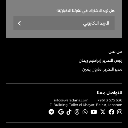
هل تريد الاشتراك في نشرتنا الاخباريّة؟
من نحن
رئيس التحرير: إبراهيم ريحان
مدير التحرير: مارون يمّين
للتواصل معنا
info@waradana.com
+961 3 575 636
J1 Building, Tallet el Khayat, Beirut, Lebanon