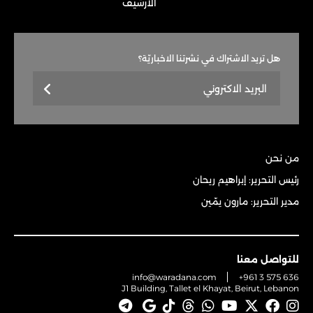
الأرشيف
هل تريد الاشتراك في نشرتنا الاخباريّة؟
من نحن
رئيس التحرير: إبراهيم ريحان
مدير التحرير: مارون يمّين
للتواصل معنا
info@waradana.com
+961 3 575 636
J1 Building, Tallet el Khayat, Beirut, Lebanon