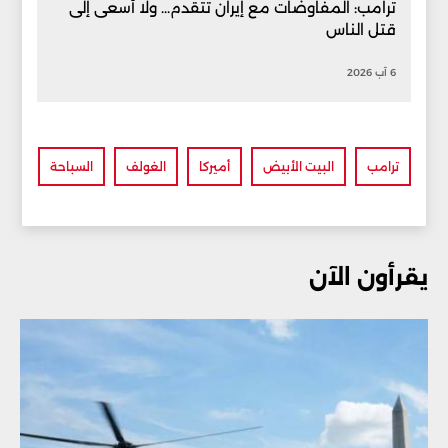
ترامب: المفاوضات مع إيران تتقدم... ولا أسعى إلى
قتل الناس
6 آب 2026
ترامب
البيت الأبيض
أميركا
الغولف
السباحة
يقرأون الآن