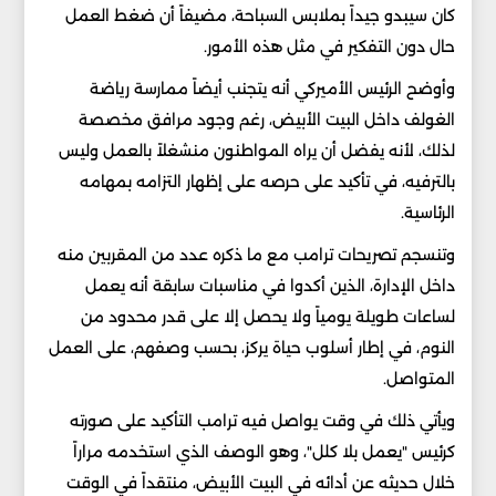
كان سيبدو جيداً بملابس السباحة، مضيفاً أن ضغط العمل
حال دون التفكير في مثل هذه الأمور.
وأوضح الرئيس الأميركي أنه يتجنب أيضاً ممارسة رياضة
الغولف داخل البيت الأبيض، رغم وجود مرافق مخصصة
لذلك، لأنه يفضل أن يراه المواطنون منشغلاً بالعمل وليس
بالترفيه، في تأكيد على حرصه على إظهار التزامه بمهامه
الرئاسية.
وتنسجم تصريحات ترامب مع ما ذكره عدد من المقربين منه
داخل الإدارة، الذين أكدوا في مناسبات سابقة أنه يعمل
لساعات طويلة يومياً ولا يحصل إلا على قدر محدود من
النوم، في إطار أسلوب حياة يركز، بحسب وصفهم، على العمل
المتواصل.
ويأتي ذلك في وقت يواصل فيه ترامب التأكيد على صورته
كرئيس "يعمل بلا كلل"، وهو الوصف الذي استخدمه مراراً
خلال حديثه عن أدائه في البيت الأبيض، منتقداً في الوقت