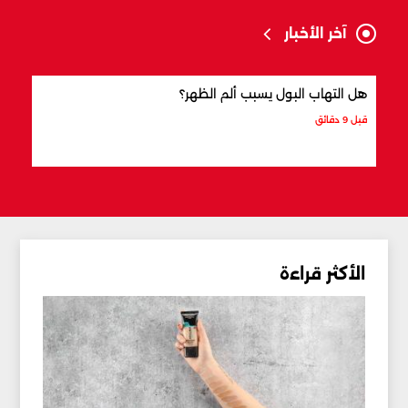
آخر الأخبار
هل التهاب البول يسبب ألم الظهر؟
التها
قبل 9 دقائق
قبل 18 دقيقة
الأكثر قراءة