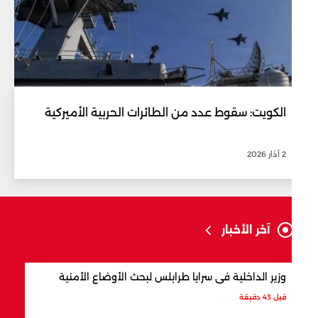
الكويت: سقوط عدد من الطائرات الحربية الأميركية
2 آذار 2026
آخر الأخبار
وزير الداخلية في سرايا طرابلس لبحث الأوضاع الأمنية
بسبب هجومه
معمّماً بارزا
قبل 43 دقيقة
قبل 51 دقيقة