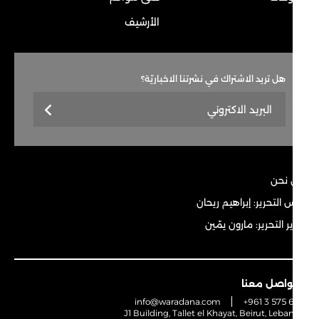
الأرشيف
هل تريد الاشتراك في نشرتنا الاخباريّة؟
نحن
 التحرير: إبراهيم ريحان
 التحرير: مارون يمّين
واصل معنا
info@waradana.com
+961 3 575 
J1 Building, Tallet el Khayat, Beirut, Leb