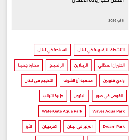
أفضل كتب ريادة الأعمال
8 آب 2026
الأنشطة الترفيهية في لبنان
السياحة في لبنان
الطيران المظلي
الزيبلاين
الرافتينج
مغارة جعيتا
وادي قنوبين
محمية أرز الشوف
التخييم في لبنان
الغوص في صور
البترون
جزيرة الأرانب
WaterGate Aqua Park
Waves Aqua Park
Dream Park
التزلج في لبنان
كفردبيان
الأرز