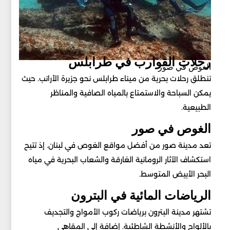
رحلات القوارب في طرابلس
الغوص في صور
تنطلق رحلات بحرية من ميناء طرابلس نحو جزيرة الأرانب. حيث
يمكن السباحة والاستمتاع بالمياه الصافية والمناظر
الطبيعية.
الغوص في صور
تعد مدينة صور من أفضل مواقع الغوص في لبنان. إذ تتيح
استكشاف الآثار الرومانية الغارقة والشعاب البحرية في مياه
البحر الأبيض المتوسط.
الرياضات المائية في البترون
تشتهر مدينة البترون برياضات ركوب الأمواج والتجديف
بالألواح والأنشطة الشاطئية. إضافة إلى المقاهي