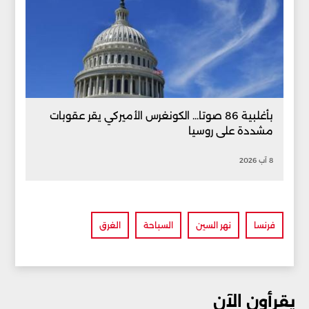
بأغلبية 86 صوتا... الكونغرس الأميركي يقر عقوبات
مشددة على روسيا
8 آب 2026
فرنسا
نهر السين
السباحة
الغرق
يقرأون الآن