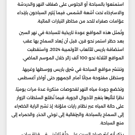
استمتعوا بالسباحة أو الجلوس على ضفاف النهر والدردشة
والاسترخاء تحت أشعة الشمس، فيما يُلزم السباحون بارتداء
عوّامات صفراء للحد من مخاطر التيارات المائية.
وتُمثل هذه المواقع عودة تاريخية للسباحة في نهر السين
بعد حظر استمر نحو قرن، قبل أن يُعاد السماح بها عقب
استضافة باريس للألعاب الأولمبية 2024. واستقطبت
المواقع الثلاثة نحو 100 ألف زائر خلال الموسم الماضي.
وتنتشر مواقع السباحة في شرق باريس ووسطها وغربها،
وستظل مفتوحة مجانًا أمام الجمهور حتى أواخر أغسطس.
وتخضع جودة مياه النهر لفحوصات متكررة عدة مرات يوميًا،
نظرًا لتأثرها بتغير الأحوال الجوية، فيما تُطلع السلطات الزوار
على حالة المياه عبر نظام رايات ملوّنة؛ إذ تشير الراية الخضراء
إلى السماح بالسباحة، والبرتقالية إلى توخي الحذر، والحمراء إلى
منع السباحة.
يذكر أنه عُثر صباح السبت على جثّة ثلاثيني في قناة سان-