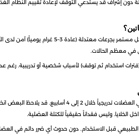
يلة دون إشراف قد يستدعي التوقف لإعادة تقييم النظام الغذ
تين؟
تشير الدراسات الحديثة إلى أن استخدام الكرياتين بشكل مستمر بجرعات معتدلة (عادة 3–5 غ
ي في معظم الحالات.
(فترات استخدام ثم توقف) لأسباب شخصية أو تدريبية. رغم ع
عند التوقف عن تناوله. ينخفض مخزون الكرياتين في العضلات تدريجياً خلال 2 إلى 4 أسابيع. قد يلاح
ل الخلايا. وليس فقداناً حقيقياً للكتلة العضلية.
اه الطبيعي قبل الاستخدام. دون حدوث أي ضرر دائم في العضل