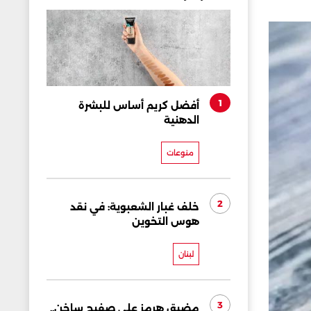
1
أفضل كريم أساس للبشرة
الدهنية
منوعات
2
خلف غبار الشعبوية: في نقد
هوس التخوين
لبنان
3
مضيق هرمز على صفيح ساخن..