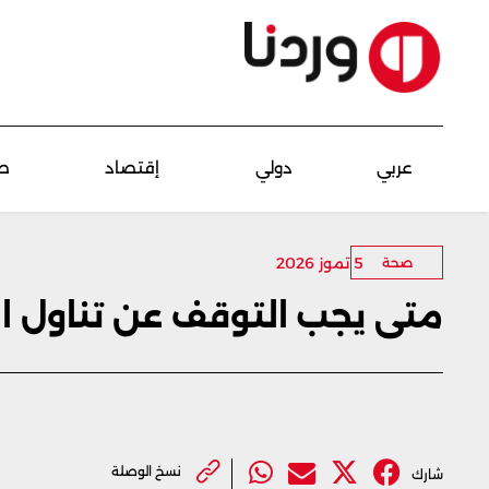
عربي
دولي
إقتصاد
ص
5 تموز 2026
صحة
متى يجب التوقف عن تناول ال
نسخ الوصلة
شارك