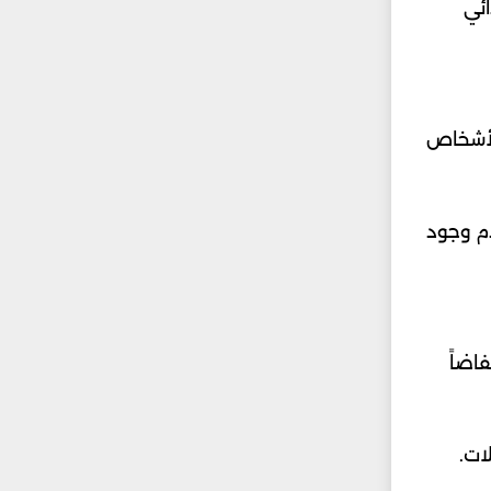
ائي
رام يومياً) آمن لدى الأشخاص
دم وجود
ظ البعض انخفاضاً
ات.