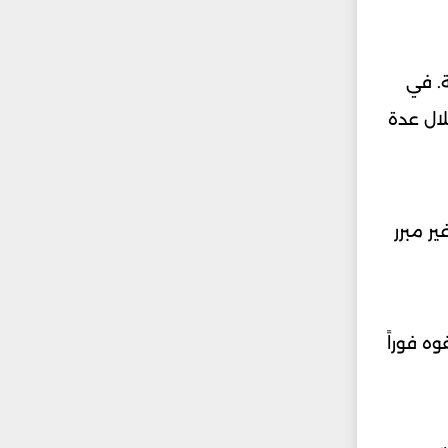
ة. في
لال عدة
ر مبرر
ه فوراً