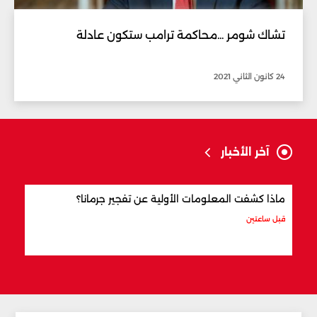
تشاك شومر ...محاكمة ترامب ستكون عادلة
24 كانون الثاني 2021
آخر الأخبار
ماذا كشفت المعلومات الأولية عن تفجير جرمانا؟
أردو
شري
قبل ساعتين
قبل 3 ساعات