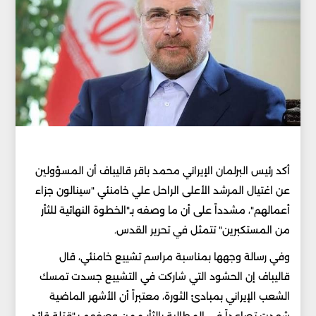
أكد رئيس البرلمان الإيراني محمد باقر قاليباف أن المسؤولين
عن اغتيال المرشد الأعلى الراحل علي خامنئي "سينالون جزاء
أعمالهم"، مشدداً على أن ما وصفه بـ"الخطوة النهائية للثأر
من المستكبرين" تتمثل في تحرير القدس.
وفي رسالة وجهها بمناسبة مراسم تشييع خامنئي، قال
قاليباف إن الحشود التي شاركت في التشييع جسدت تمسك
الشعب الإيراني بمبادئ الثورة، معتبراً أن الأشهر الماضية