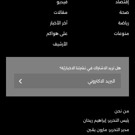
إقتصاد
فيديو
صحة
مقالات
رياضة
آخر الأخبار
منوعات
على هواكم
الأرشيف
هل تريد الاشتراك في نشرتنا الاخباريّة؟
من نحن
رئيس التحرير: إبراهيم ريحان
مدير التحرير: مارون يمّين