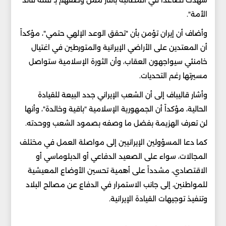
شهدت تصاعداً في المطالبة بالثأر ممن وصفهم بـ"قتلة قائد
الأمة".
وأضاف أن إيران تؤمن بأن "تحقق الوعد الإلهي حتمي"، مؤكداً
أن المعتدين على الأراضي الإيرانية والمتورطين في اغتيال
خامنئي سيواجهون العقاب، وأن الثورة الإسلامية ستواصل
مسيرتها رغم التحديات.
وأشار قاليباف إلى أن الشعب الإيراني جدد البيعة للقيادة
الحالية، مؤكداً أن الجمهورية الإسلامية "باقية وخالدة"، وأنها
لن تعرف الهزيمة بفضل ما وصفه بصمود الشعب ووحدته.
كما دعا المسؤولين الإيرانيين إلى مواصلة العمل في مختلف
المجالات، سواء على الصعيد الدفاعي أو الدبلوماسي أو
الاقتصادي، مشدداً على أهمية تحسين الأوضاع المعيشية
للمواطنين، إلى جانب الاستمرار في الدفاع عن مصالح البلاد
وتنفيذ توجيهات القيادة الإيرانية.