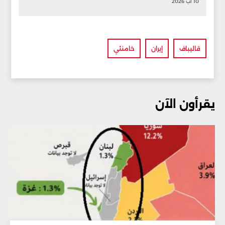
10 آب 2026
قاليباف
إيران
خامنئي
يقرأون الآن