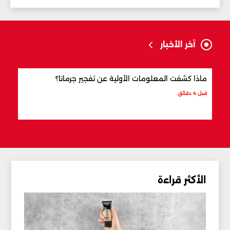
آخر الأخبار
ماذا كشفت المعلومات الأولية عن تفجير جرمانا؟
أردو
شري
قبل 4 دقائق
قبل س
الأكثر قراءة