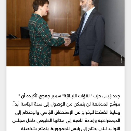
جدد رئيس حزب "القوّات اللبنانيّة" سمير جعجع، تأكيده أن "
مرشّح الممانعة لن يتمكن من الوصول إلى سدة الرئاسة أبداً،
وعلينا الضغط للإفراج عن الإستحقاق الرئاسي والإحتكام إلى
الديمقراطية وإعادة اللعبة إلى مكانها الطبيعي داخل مجلس
النواب. لبنان يحتاج إلى رئيس للجمهورية، يتمتع بشخصيّة