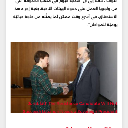
النواب"، لافتا إلى أنّ "الطابة اليوم في ملعب الحكومة التي
من واجبها العمل على دعوة الهيئات الناخبة، بغية إجراء هذا
الاستحقاق، في أسرع وقت ممكن لما يمثّله من حاجة حياتيّة
يوميّة للمواطن".
Jumblatt: The Resistance Candidate Will Not
Succeed; Lebanon Needs a Sovereign President