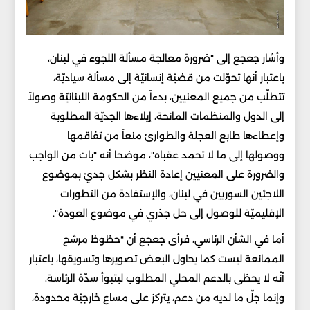
وأشار جعجع إلى "ضرورة معالجة مسألة اللجوء في لبنان،
باعتبار أنها تحوّلت من قضيّة إنسانيّة إلى مسألة سياديّة،
تتطلّب من جميع المعنيين، بدءاً من الحكومة اللبنانيّة وصولاً
إلى الدول والمنظمات المانحة، إيلاءها الجديّة المطلوبة
وإعطاءها طابع العجلة والطوارئ منعاً من تفاقمها
ووصولها إلى ما لا تحمد عقباه"، موضحا أنه "بات من الواجب
والضرورة على المعنيين إعادة النظر بشكل جديّ بموضوع
اللاجئين السوريين في لبنان، والإستفادة من التطورات
الإقليميّة للوصول إلى حل جذري في موضوع العودة".
أما في الشأن الرئاسي، فرأى جعجع أن "حظوظ مرشح
الممانعة ليست كما يحاول البعض تصويرها وتسويقها، باعتبار
أنّه لا يحظى بالدعم المحلي المطلوب ليتبوأ سدّة الرئاسة،
وإنما جلّ ما لديه من دعم، يتركز على مساع خارجيّة محدودة،