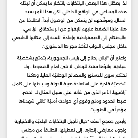
لذا يعطّل هذا البعض الإنتخابات بانتظار ما يمكن أن تبدّله
هذه المساعي في الواقع الداخلي، لكن هذا الأمر بعيد
المنال، ومرشّحهم لن يتمكن من الوصول أبداً، انطلاقا من
هنا، علينا الضغط عليهم للإفراج عن الإستحقاق الرئاسي،
والإحتكام إلى الديمقراطية وإعادة اللعبة إلى مكانها الطبيعي
داخل مجلس النواب لتأخذ مجراها الدستوري".
واعتبر أنّ "لبنان يحتاج إلى رئيس للجمهورية، يتمتع بشخصيّة
سياديّة، ولاؤها فقط للوطن، لا تلين امام الضغوط ، ولا
تحتكم سوى للدستور والمصالح الوطنيّة العليا، وهكذا
شخصيّة قادرة على استعادة هيبة الدولة وسيادتها على كامل
أراضيها، الأمر الذي من شأنه، على سبيل المثال لا الحصر،
ضبط الحدود ومنع وقوع أي حوادث أمنيّة كالتي شهدناها
مؤخراً في الجنوب".
وأبدى جعجع أسفه "حيال تأجيل الإنتخابات البلديّة والاختيارية
ولجوء معارضي إنجازها، إلى تعطيلها، انطلاقاً من مجلس