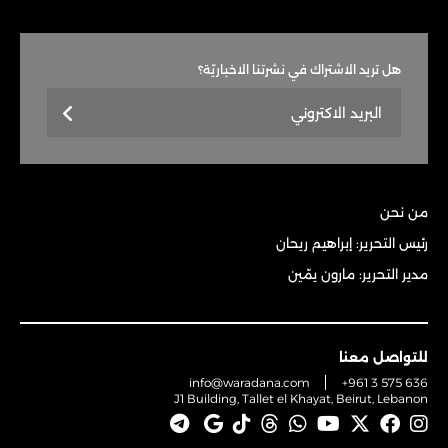
هل تريد الاشتراك في نشرتنا الاخباريّة؟
من نحن
رئيس التحرير: إبراهيم ريحان
مدير التحرير: مارون يمّين
للتواصل معنا
info@waradana.com
+961 3 575 636
J1 Building, Tallet el Khayat, Beirut, Lebanon