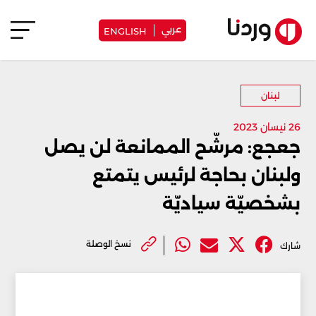
عربي
ENGLISH
لبنان
26 نيسان 2023
جعجع: مرشّح الممانعة لن يصل
ولبنان بحاجة لرئيس يتمتع
بشخصيّة سياديّة
نسخ الوصلة
شارك