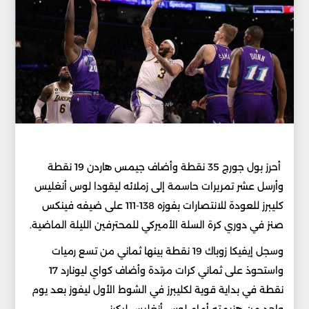
أحرز بول جورج 35 نقطة وأضاف جيمس هاردن 19 نقطة
وأرسل عشر تمريرات حاسمة إلى زملائه ليقودا لوس أنغليس
كليبرز للعودة للانتصارات بفوزه 138-111 على ضيفه فينكس
صنز في دوري كرة السلة الأميركي للمحترفين الليلة الماضية.
وسجل إيفيكا زوباك 19 نقطة بينها ثماني من تسع رميات
واستحوذ على ثماني كرات مرتدة وأضاف كواي ليونارد 17
نقطة في بداية قوية لكليبرز في الشوط الأول ليفوز بعد يوم