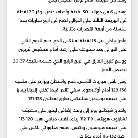
واحد من هزيمته أمام لوس أنغليس ليكرز.
وسجل كيفن دورانت 30 نقطة وأضاف ديفن بوكر 20 نقطة
في الهزيمة الثالثة على التوالي لصنز في أربع مباريات بعد
سلسلة من أربعة انتصارات متتالية.
وأحرز برادلي بيل 15 نقطة لفينكس الذي خسر لليوم الثاني
على التوالي بعد سقوطه على أرضه أمام ممفيس غريزليز.
ووسع كليبرز الفارق في الربع الرابع الذي حسمه بنتيجة 37-20
ليضمن الفوز.
وفي باقي مباريات الأمس، خسر واشنطن ويزاردز على ملعبه
136-128 أمام أوكلاهوما سيتي ثاندر، فيما تغلب إنديانا بيسرز
على ضيفه بوسطن سيلتيكس بفارق نقطتين 133-131.
واحتاج شيكاغو بولز إلى وقت إضافي ليفوز على مضيفه
تشارلوت هورنتس 119-112، بينما تغلب ميامي هيت 120-113
على ضيفه هيوستون روكتس. وخسر ميلووكي باكس على
أرضه 132-116 أمام يوتا جاز.