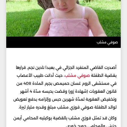
صوفي مشلب
أصدرت القاضي المنفرد الجزائي في بعبدا نادين نجم، قرارها
بقضية الطفلة
صوفي مشلب
، حيث أدانت طبيب الأعصاب
في مستشفى الروم غسان حميمص بجرم المادة 408 من
قانون العقوبات (شهادة زور) وقضت بحبسه مدّة 4 أشهر
وتخفيض العقوبة لمدّة شهرين حبس وإلزامه بدفع تعويض
لوالد الطفلة صوفي فوزي مشلب مبلغ وقدره مليار ليرة.
وكان قد تمثل فوزي مشلب بالقضية بوكيليه المحامي أيمن
جزيني والمحامي جورج خوري.