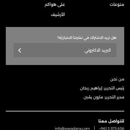
منوعات
على هواكم
الأرشيف
هل تريد الاشتراك في نشرتنا الاخباريّة؟
من نحن
رئيس التحرير: إبراهيم ريحان
مدير التحرير: مارون يمّين
للتواصل معنا
info@waradana.com
+961 3 575 636