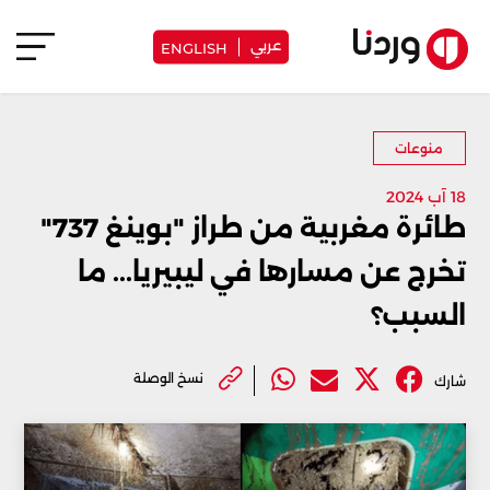
عربي
ENGLISH
منوعات
18 آب 2024
طائرة مغربية من طراز "بوينغ 737"
تخرج عن مسارها في ليبيريا... ما
السبب؟
نسخ الوصلة
شارك