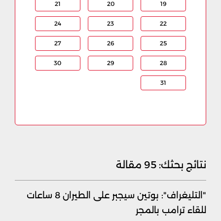
21
20
19
24
23
22
27
26
25
30
29
28
31
نتائج بحثك:
95 مقالة
"التليغراف": بوتين سيجبر على الطيران 8 ساعات
للقاء ترامب بالمجر