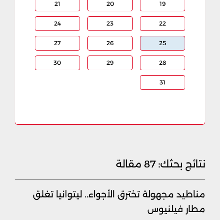
21
20
19
24
23
22
27
26
25
30
29
28
31
نتائج بحثك:
87 مقالة
مناطيد مجهولة تخترق الأجواء.. ليتوانيا تغلق
مطار فيلنيوس