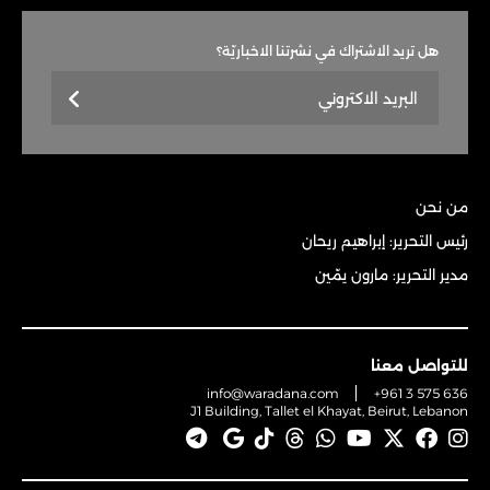
هل تريد الاشتراك في نشرتنا الاخباريّة؟
من نحن
رئيس التحرير: إبراهيم ريحان
مدير التحرير: مارون يمّين
للتواصل معنا
info@waradana.com
+961 3 575 636
J1 Building, Tallet el Khayat, Beirut, Lebanon