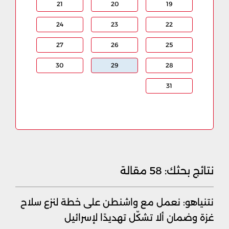
21
20
19
24
23
22
27
26
25
30
29
28
31
نتائج بحثك:
58 مقالة
نتنياهو: نعمل مع واشنطن على خطة لنزع سلاح
غزة وضمان ألا تشكّل تهديدًا لإسرائيل