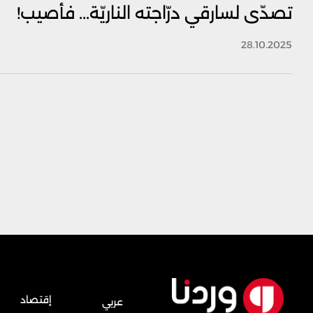
تصدّى لسارقي درّاجته الناريّة... فأصيب!
28.10.2025
إقتصاد
عربي