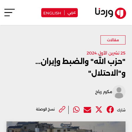
عربي
ENGLISH
مقالات
25 تشرين الأول 2024
"حزب الله" والضبط وإيران...
و"الاحتلال"
مكرم رباح
نسخ الوصلة
شارك