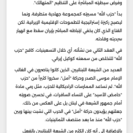
وفرض سيطرته المباشرة على التنظيم "المتهالك".
بدأ "حزب الله" مسيرته كمجموعة جهادية متطرفة، ونما
ليصبح ركيزة إستراتيجية للطموحات الإقليمية الإيرانية، لكن
القناع الذي كان يخفي ارتباطه المباشر بإيران سقط مع انهيار
سرديته وقادته.
في العقد الثاني من نشأته، أي خلال التسعينيات، كافح "حزب
الله" للتخلص من سمعته كوكيل إيراني.
العديد من الشيعة اللبنانيين، الذين كانوا يناصرون في الغالب
الإمام موسى الصدر وحركة "أمل"، سخروا كثيراً من "حزب
الله". لم تساعد الممارسات الراديكالية للحزب، مثل رمي مادة
"حامض الأسيد" على النساء السافرات، في تحسين صورته
أمام جمهور الشيعة في لبنان بل على العكس من ذلك،
جعلتهم يؤيدون حركة "أمل" في الحرب التي نشبت بينها وبين
"حزب الله" منذ ما بعد منتصف الثمانينيات.
بالإضافة إلى أنه كان الكثير من الشيعة اللبنانيين بالفعل