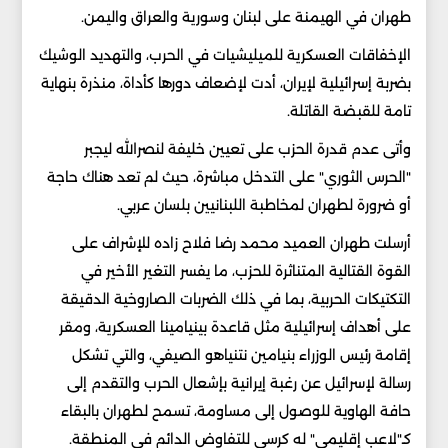
طهران في الهيمنة على لبنان وسورية والعراق واليمن.
الإخفاقات العسكرية للميليشيات في الحرب، والتهديد الوشيك
بضربة إسرائيلية لإيران، أدت لإضعاف دورها كأداة، منذرة بنهاية
تامة للقبضة القاتلة.
وأتى عدم قدرة الحزب على تعيين خليفة لنصرالله ليجبر
"الحرس الثوري" على التدخل مباشرة، حيث لم تعد هناك حاجة
أو ضرورة لطهران لمخاطبة اللبنانيين بلسان عربي.
أرسلت طهران العميد محمد رضا فلاح زاده للإشراف على
القوة القتالية المتناثرة للحزب، ما يفسر التغير الأخير في
التكتيكات الحربية، بما في ذلك الضربات الصاروخية الدقيقة
على أهداف إسرائيلية مثل قاعدة بينيامينا العسكرية، ومقر
إقامة رئيس الوزراء بنيامين نتنياهو الصيفي، والتي تشكل
رسالة لإسرائيل عن رغبة إيرانية بإشعال الحرب والتقدم إلى
حافة الهاوية للوصول إلى مساومة، تسمح لطهران بالبقاء
كـ"لاعب إقليمي" له كرسي للتفاوض الدائم في المنطقة.