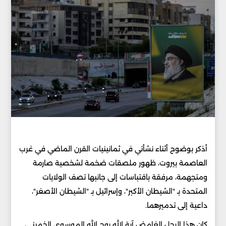
أذكر بوضوح أثناء نشأتي في ثمانينيات القرن الماضي في غرب
العاصمة بيروت، ظهور ملصقات ضخمة لشخصية صارمة
ومتجهمة، مرفقة باقتباسات إلى جانبها تصف الولايات
المتحدة بـ "الشيطان الأكبر"، وإسرائيل بـ "الشيطان الأصغر"،
داعية إلى تدميرهما.
كان هذا الرجل الغامض آية الله روح الله الموسوي الخميني،