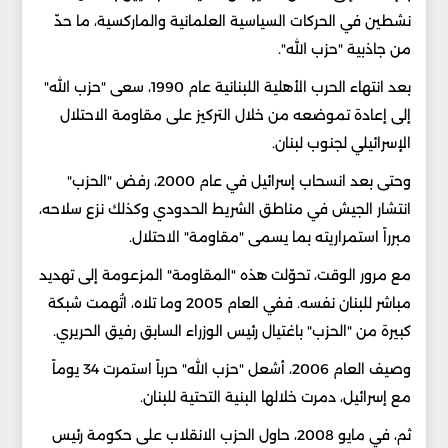
نشطين في الحركات السياسية العلمانية والماركسية، ما حدّ
من جاذبية "حزب الله".
بعد انتهاء الحرب الأهلية اللبنانية عام 1990، سعى "حزب الله"
إلى إعادة تموضعه من خلال التركيز على مقاومة الاحتلال
الإسرائيلي لجنوب لبنان.
وحتى بعد انسحاب إسرائيل في عام 2000، رفض "الحزب"
انتشار الجيش في مناطق الشريط الحدودي وكذلك نزع سلاحه،
مبرراً استمراريته بما يسمى "مقاومة" الاحتلال.
مع مرور الوقت، تحوّلت هذه "المقاومة" المزعومة إلى تهديد
مباشر للبنان نفسه. ففي العام 2005 وما تلاه، اتُهمت شبكة
كبيرة من "الحزب" باغتيال رئيس الوزراء السابق رفيق الحريري.
وصيف العام 2006، أشعل "حزب الله" حرباً استمرت 34 يوماً
مع إسرائيل، دمرت خلالها البنية التحتية للبنان.
ثم، في مايو 2008، حاول الحزب الانقلاب على حكومة رئيس