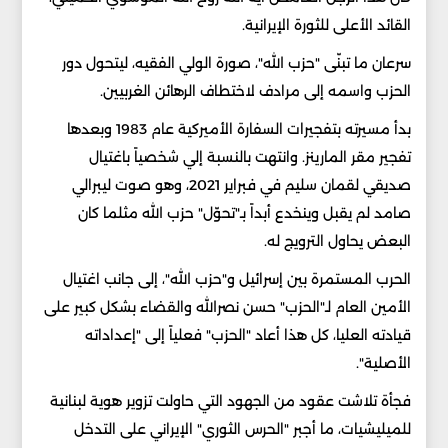
القائد الأعلى للثورة الإيرانية.
سرعان ما تبنّى "حزب الله"، صورة الولي الفقيه، ليتحول دور
الحزب واسمه إلى مرادف لاختطاف الرهائن الغربيين.
بدأ مسيرته بتفجيرات السفارة الأميركية عام 1983 وبعدها
تفجير مقر المارينز. وانتهت بالنسبة إلي شخصياً باغتيال
صديقي لقمان سليم في فبراير 2021، وهو صوت ليبرالي
صامد لم يقبل وينخدع أبداً بـ"تحوّل" حزب الله مثلما كان
البعض يحاول الترويج له.
الحرب المستمرة بين إسرائيل و"حزب الله"، إلى جانب اغتيال
الأمين العام لـ"الحزب" حسن نصرالله والقضاء بشكل كبير على
قيادته العليا، كل هذا أعاد "الحزب" فعلياً إلى "إعداداته
الأصلية".
فجأة تلاشت عقود من الجهود التي حاولت تزوير هوية لبنانية
للميليشيات، ما أجبر "الحرس الثوري" الإيراني على التدخل