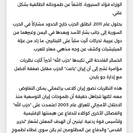
الوزراء فؤاد السنيورة، كاشفاً عن طموحاته الطائفية بشكل
علني.
بحلول عام 2011، انطلق الحزب خارج الحدود مشاركاً في الحرب
السورية إلى جانب بشار الأسد وبعدها في اليمن وغيرهما من
دول عربية، تحركات أثرت سلباً على اللبنانيين، ما زاد من عزلة
الميليشيات وكشف عن وجه مذهبي معادٍ للعرب.
الخسائر الفادحة التي تكبدها "حزب الله" أخيراً أثارت نظريات
مؤامرة تشير إلى أن إيران "باعت" الحزب مقابل صفقة أفضل
مع إدارة جو بايدن.
هذه النظريات تصور إيران كلاعب براغماتي يمكن التفاوض
معه، لكنها تتجاهل حقيقة أن طموحات إيران التوسعية منذ
الاحتلال الأميركي للعراق عام 2003 اعتمدت على "حزب الله"
والفصائل الأخرى كوكلاء للدفاع عن هيمنتها الإقليمية
ولتأسيس قوة ردعية. ليتبين أن الهدف المعلن لشعار "تحرير
القدس" والدفاع عن المظلومين لم يكن سوى غطاء لطموح