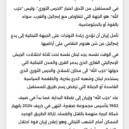
في المستقبل، من الأدق اعتبار "الحرس الثوري"، وليس "حزب
الله"، هو الجهة التي تتفاوض مع إسرائيل والغرب، سواء
بالقوة أو بالدبلوماسية.
تأمل إيران أن تؤدي زيادة التوترات على الجبهة اللبنانية إلى ردع
إسرائيل عن شن هجوم انتقامي على أراضيها.
في الوقت نفسه، يجد لبنان نفسه تحت ثلاثة احتلالات: الجيش
الإسرائيلي الغازي الذي يدمر القرى والمدن اللبنانية التي
حولها "حزب الله" الى مخازن للسلاح، والحرس الثوري الذي
يستخدم لبنان وشعبه كدرع بشرية، والطغمة السياسية
الفاسدة أو الجبانة التي ترفض رسم طريق للمستقبل.
عاد "حزب الله" وإيران إلى نقطة البداية. فما بدأ في صيف
1982 بتأسيس مجموعة صغيرة، انتهى في خريف 2024 بانهيار
شبكة كبيرة متهمة بالقتل والفساد، تاركة الطريق الوحيد
الممكن أمام الشعب اللبناني وهو إعلان إيران قوة احتلال