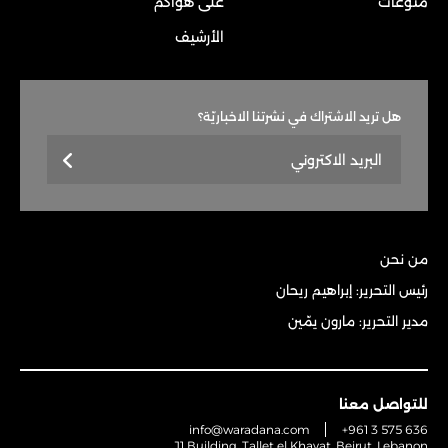
منوعات
على هواكم
الأرشيف
هل تريد الاشتراك في نشرتنا الاخباريّة؟
من نحن
رئيس التحرير: إبراهيم ريحان
مدير التحرير: مارون يمّين
للتواصل معنا
info@waradana.com
+961 3 575 636
J1 Building, Tallet el Khayat, Beirut, Lebanon