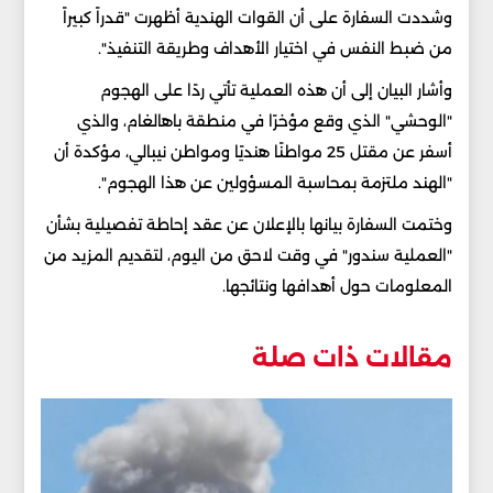
وشددت السفارة على أن القوات الهندية أظهرت "قدراً كبيراً
من ضبط النفس في اختيار الأهداف وطريقة التنفيذ".
وأشار البيان إلى أن هذه العملية تأتي ردًا على الهجوم
"الوحشي" الذي وقع مؤخرًا في منطقة باهالغام، والذي
أسفر عن مقتل 25 مواطنًا هنديًا ومواطن نيبالي، مؤكدة أن
"الهند ملتزمة بمحاسبة المسؤولين عن هذا الهجوم".
وختمت السفارة بيانها بالإعلان عن عقد إحاطة تفصيلية بشأن
"العملية سندور" في وقت لاحق من اليوم، لتقديم المزيد من
المعلومات حول أهدافها ونتائجها.
مقالات ذات صلة