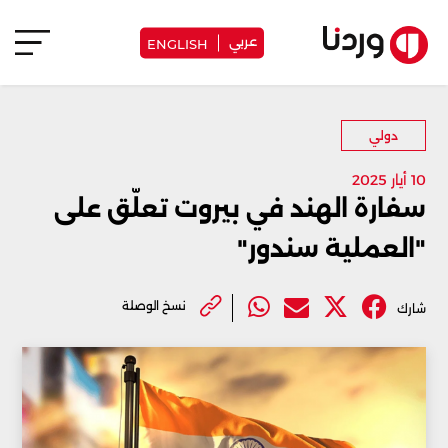
عربي
ENGLISH
دولي
10 أيار 2025
سفارة الهند في بيروت تعلّق على
"العملية سندور"
نسخ الوصلة
شارك