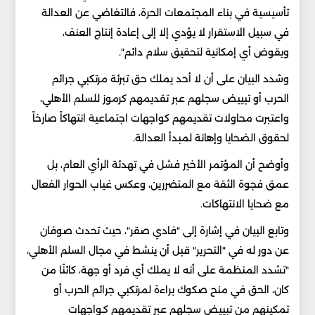
تأسيسية في بناء المجتمعات الحرة، فالتغاضي عن العدالة
في سبيل الاستقرار لا يؤدي إلا إلى إعادة إنتاج العنف،
ويقوض أي إمكانية لتحقيق سلام دائم".
وشدد البيان على أن لا أحد يملك حق تبرئة مرتكبي جرائم
الحرب أو تبييض سجلهم عبر تقديمهم كرموز للسلم الأهلي،
واعتبرت محاولات تقديمهم كواجهات اجتماعية انتهاكاً صارخاً
لحقوق الضحايا وإهانة لمبدأ العدالة.
وأوضح أن المؤتمر الأخير فشل في تهدئة الرأي العام، بل
عمق فجوة الثقة مع المتضررين، وعكس غياب الحوار الفعال
مع ضحايا الانتهاكات.
وتابع البيان في إشارة إلى "فادي صقر"، حيث تحدث صوفان
عن دور له في "التحرير" قبل أن ينشط في مجال السلم الأهلي،
"تشدد المنظمة على أنه لا يملك أي فرد أو جهة، كائنًا من
كان، الحق في منح صكوك براءة لمرتكبي جرائم الحرب أو
تمكينهم من تبييض سجلهم عبر تقديمهم كـواجهات