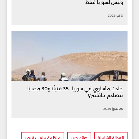
وليس لسوريا فقط
3 آب 2026
حادث مأساوي في سوريا.. 35 قتيلًا و30 مصابًا
بتصادم حافلتين!
25 تموز 2026
العدالة الشاملة
جرائم حرب
منظمة ملفات قيصر