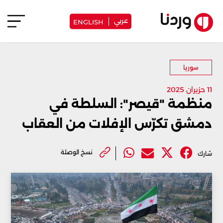
عربي
ENGLISH
سوريا
11 حزيران 2025
منظمة "قيصر": السلطة في
دمشق تكرّس الإفلات من العقاب
نسخ الوصلة
شارك