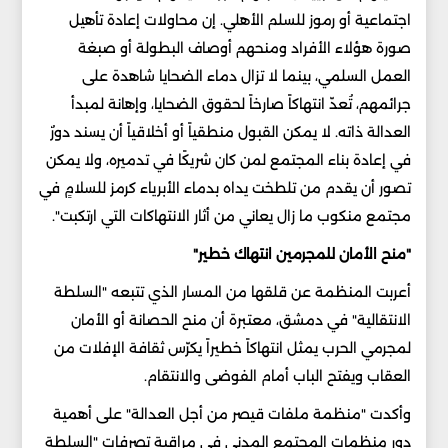
اجتماعية أو رموز للسلم الأهلي. إن محاولات إعادة تأهيل
صورة هؤلاء الأفراد ومنحهم أوصاف البطولة أو صبغة
العمل السلمي، بينما لا تزال دماء الضحايا شاهدة على
جرائمهم، تُعدّ انتهاكاً صارخاً لحقوق الضحايا، وإهانة لمبدأ
العدالة ذاته. لا يمكن القبول منطقياً أو أخلاقياً أن يسند دورٌ
في إعادة بناء المجتمع لمن كان شريكًا في تدميره، ولا يمكن
تصور أن يقدم من تلطخت يداه بدماء الأبرياء كرمز للسلامٍ في
مجتمع منكوب ما زال يعاني من أثار الانتهاكات التي ارتكبت".
"منح الأمان للمجرمين انتهاك خطير"
أعربت المنظمة عن قلقها من المسار الذي تتبعه "السلطة
الانتقالية" في دمشق، معتبرة أن منح الحصانة أو الأمان
لمجرمي الحرب يمثل انتهاكاً خطيراً يكرّس ثقافة الإفلات من
العقاب ويفتح الباب أمام الفوضى والانتقام.
وأكدت "منظمة ملفات قيصر من أجل العدالة" على أهمية
دور منظمات المجتمع المدني في مراقبة تصرفات "السلطة