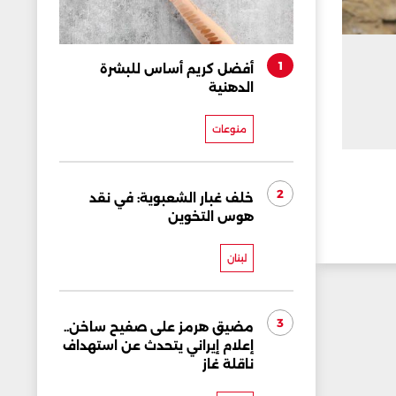
1
أفضل كريم أساس للبشرة
الدهنية
منوعات
2
خلف غبار الشعبوية: في نقد
هوس التخوين
لبنان
3
مضيق هرمز على صفيح ساخن..
إعلام إيراني يتحدث عن استهداف
ناقلة غاز