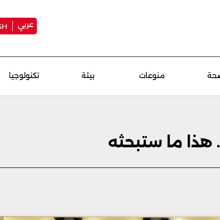
عربي
SH
حة
منوعات
بيئة
تكنولوجيا
. هذا ما ستبحثه