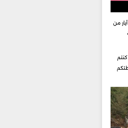
عجع: نقول لكم بكل صراحة وببساطة: إذا كنتم تظنّون أنّ بإمكانكم التهديد والوعيد فأنتم مخطئون. لا ٧ أيار من
كنتم
طتكم