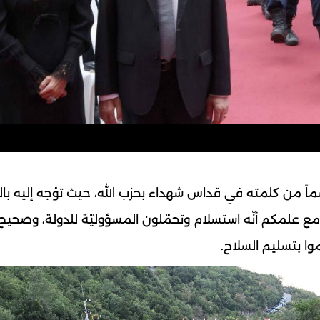
ً من كلمته في قداس شهداء بحزب الله، حيث توّجه إليه بال
ع علمكم أنّه استسلام وتحمّلون المسؤوليّة للدولة، وصحيح 
زموا بتسليم السلاح.