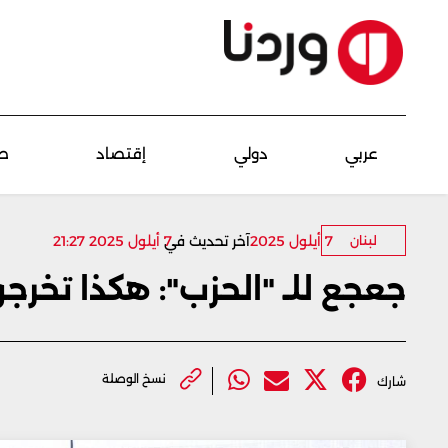
عربي
دولي
إقتصاد
ص
7 أيلول 2025
7 أيلول 2025 21:27
آخر تحديث في
لبنان
جعجع للـ "الحزب": هكذا تخر
نسخ الوصلة
شارك