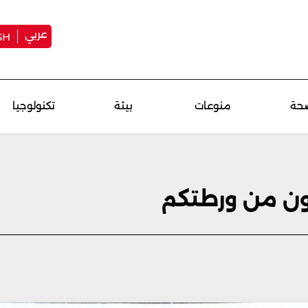
عربي
SH
حة
منوعات
بيئة
تكنولوجيا
جون من ورطتكم