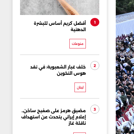
1
أفضل كريم أساس للبشرة
الدهنية
منوعات
2
خلف غبار الشعبوية: في نقد
هوس التخوين
لبنان
3
مضيق هرمز على صفيح ساخن..
إعلام إيراني يتحدث عن استهداف
ناقلة غاز