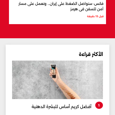
فانس: سنواصل الضغط على إيران... ونعمل على مسار
متهم
آمن للسفن في هرمز
لبنان
قبل 15 دقيقة
قبل س
الأكثر قراءة
1
أفضل كريم أساس للبشرة الدهنية