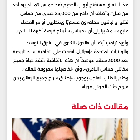
هذا الاتفاق فستُفتح أبواب الجحيم ضد حماس كما لم يره أحد
من قبل". وأضاف أن «أكثر من 25,000 جندي من حماس
قتلوا والباقون محاصرون عسكريًا وينتظرون أوامر القضاء
عليهم»، مشيراً إلى أن «حماس ستُمنح فرصة أخيرة للسلام».
وأورد ترامب أيضاً أن «الدول الكبرى في الشرق الأوسط،
والولايات المتحدة وإسرائيل، اتفقت على اتفاقية سلام تاريخية
بعد 3000 سنة»، موضحاً أن هذه الاتفاقية «تنقذ حياة جميع
مقاتلي حماس الباقين»، وأن «تفاصيلها معروفة للعالم».
وختم بالطلب العاجل بوجوب «إطلاق سراح جميع الرهائن بمن
فيهم جثث الموتى فورًا».
مقالات ذات صلة