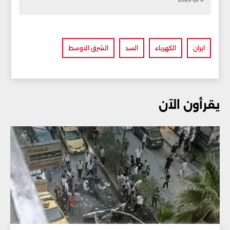
ايران
الكهرباء
السد
الشرق الاوسط
يقرأون الآن