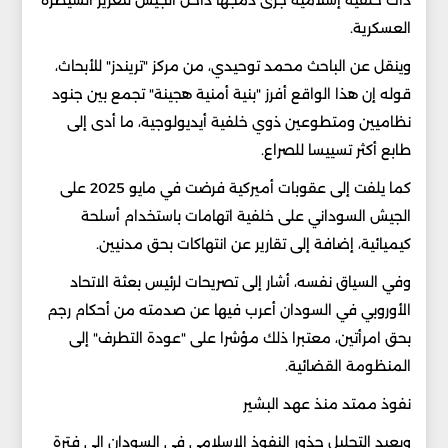
العسكرية.
وينقل عن الباحث محمد توحيدي، من مركز "تريندز" للأبحاث،
قوله إن هذا الواقع أفرز "بنية أمنية هجينة" تجمع بين جنود
نظاميين ومتطوعين ذوي خلفية أيديولوجية، ما أدى إلى
طابع أكثر تسييسا للصراع.
كما يلفت إلى عقوبات أميركية فرضت في مايو 2025 على
الجيش السوداني على خلفية اتهامات باستخدام أسلحة
كيميائية، إضافة إلى تقارير عن انتهاكات بحق مدنيين.
وفي السياق نفسه، أشار إلى تصريحات لرئيس بعثة الاتحاد
الأوروبي في السودان أعرب فيها عن صدمته من أحكام رجم
بحق امرأتين، معتبرا ذلك مؤشرا على "عودة التطرف" إلى
المنظومة القضائية.
نفوذ ممتد منذ عهد البشير
ويعيد التحليل جذور النفوذ الإسلامي في السودان إلى فترة