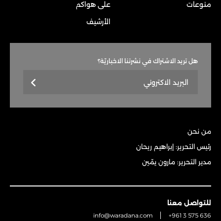
منوعات
على هواكم
الأرشيف
هل تريد الاشتراك في نشرتنا الاخباريّة؟
من نحن
رئيس التحرير: إبراهيم ريحان
مدير التحرير: مارون يمّين
للتواصل معنا
info@waradana.com
+961 3 575 636