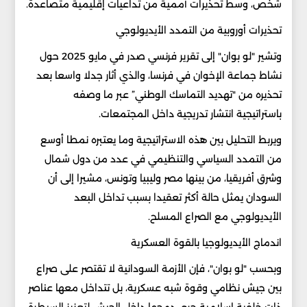
شخص، وسط تحذيرات أممية من تداعيات إقليمية متصاعدة.
تحذيرات أوروبية من التمدد الأيديولوجي
وتشير "لو بوان" إلى تقرير فرنسي صدر في مايو 2025 حول
نشاط جماعة الإخوان في فرنسا، والذي أثار جدلا واسعا بعد
تحذيره من "تهديد التماسك الوطني” عبر ما وصفه
باستراتيجية انتشار تدريجية داخل المجتمعات.
ويربط التحليل بين هذه الاستراتيجية وما يعتبره نمطا أوسع
من التمدد السياسي والتنظيمي في عدد من دول شمال
وشرق أفريقيا، من بينها مصر وليبيا وتونس، مشيرا إلى أن
السودان يمثل حالة أكثر تعقيدا بسبب تداخل البعد
الأيديولوجي مع الصراع المسلح.
اندماج الأيديولوجيا بالقوة العسكرية
وبحسب "لو بوان"، فإن الأزمة السودانية لا تقتصر على صراع
بين جيش نظامي وقوة شبه عسكرية، بل تتداخل معها عناصر
ذات خلفية إسلامية جرى دمجها داخل الجيش لتعزيز السيطرة