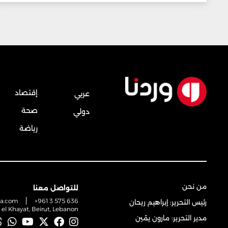
إقتصاد
عربي
صحة
دولي
رياضة
من نحن
للتواصل معنا
na.com
+961 3 575 636
رئيس التحرير: إبراهيم ريحان
t el Khayat, Beirut, Lebanon
مدير التحرير: مارون يمّين