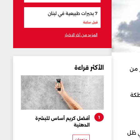
7 بحيرات طبيعية في لبنان
قبل ساعة
المزيد من آخر الاخبار
الأكثر قراءة
ر من
طكة
1
أفضل كريم أساس للبشرة
الدهنية
ي ظل
منوعات