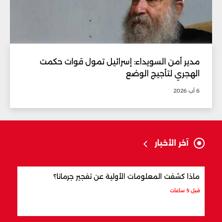
مدير أمن السويداء: إسرائيل تمول قوات حكمت
الهجري لتأجيج الوضع
6 آب 2026
آخر الأخبار
ماذا كشفت المعلومات الأولية عن تفجير جرمانا؟
أردو
شري
قبل 5 ساعات
قبل 6 ساعات