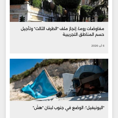
مفاوضات روما: إنجاز ملف "الطرف الثالث" وتأجيل
حسم المناطق التجريبية
6 آب 2026
"اليونيفيل": الوضع في جنوب لبنان "هشّ"