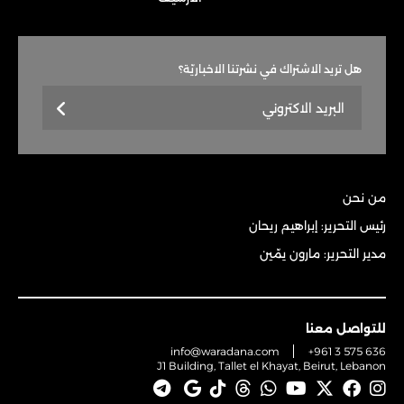
هل تريد الاشتراك في نشرتنا الاخباريّة؟
من نحن
رئيس التحرير: إبراهيم ريحان
مدير التحرير: مارون يمّين
للتواصل معنا
info@waradana.com
+961 3 575 636
J1 Building, Tallet el Khayat, Beirut, Lebanon