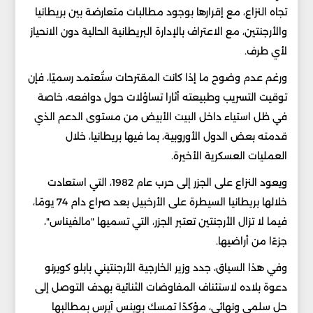
تجاه النزاع، مع إقرارها بوجود مطالبات متعارضة بين بريطانيا
والأرجنتين، مع الاعتراف بالإدارة البريطانية الحالية دون الانحياز
لأي طرف.
ورغم عدم وضوح ما إذا كانت المقترحات ستُعتمد رسميًا، فإن
توقيت التسريب وطبيعته أثارا تساؤلات حول دوافعه، خاصة
في ظل استياء داخل البيت الأبيض من مستوى الدعم الذي
قدمته بعض الدول الأوروبية، بما فيها بريطانيا، خلال
العمليات العسكرية الأخيرة.
ويعود النزاع على الجزر إلى حرب عام 1982، التي استعادت
خلالها بريطانيا السيطرة على الأرخبيل بعد صراع دام 74 يومًا،
فيما لا تزال الأرجنتين تعتبر الجزر، التي تسميها "مالفيناس"،
جزءًا من أراضيها.
وفي هذا السياق، جدد وزير الخارجية الأرجنتيني بابلو كويرنو
دعوة بلاده لاستئناف المفاوضات الثنائية بهدف التوصل إلى
حل سلمي ونهائي، مؤكدًا تمسك بوينس آيرس بمطالبها