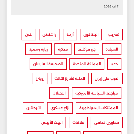
7 آب 2026
تسريب
البنتاغون
أزمة
واشنطن
لندن
السيادة
جزر فوكلاند
مذكرة
زيارة رسمية
دعم
المملكة المتحدة
الصحيفة الغارديان
الحرب على إيران
الملك تشارلز الثالث
رويترز
مراجعة السياسة الأميركية
الاحتلال
الممتلكات الإمبراطورية
نزاع عسكري
الأرجنتين
محاربين قدامى
علاقات
البيت الأبيض