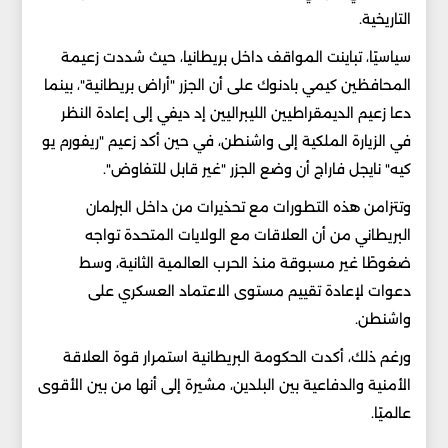
التاريخية.
سياسيًا، تباينت المواقف داخل بريطانيا، حيث شددت زعيمة
المحافظين كيمي بادنوك على أن الجزر "أراض بريطانية"، بينما
دعا زعيم الديمقراطيين الليبراليين إد ديفي إلى إعادة النظر
في الزيارة الملكية إلى واشنطن، في حين أكد زعيم "ريفورم يو
كيه" نايجل فاراج أن وضع الجزر "غير قابل للتفاوض".
وتتزامن هذه التطورات مع تحذيرات من داخل البرلمان
البريطاني من أن العلاقات مع الولايات المتحدة تواجه
ضغوطًا غير مسبوقة منذ الحرب العالمية الثانية، وسط
دعوات لإعادة تقييم مستوى الاعتماد العسكري على
واشنطن.
ورغم ذلك، أكدت الحكومة البريطانية استمرار قوة العلاقة
الأمنية والدفاعية بين البلدين، مشيرة إلى أنها من بين الأقوى
عالميًا.