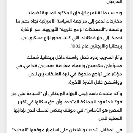
الغارديان.
وبحسب ما نقلته رويترز، فإن المذكرة المسربة تضمنت
مقترحات تدعو إلى مراجعة السياسة الأميركية تجاه دعم ما
وصفته بـ"الممتلكات الإمبراطورية" الأوروبية، مع الإشارة
تحديدًا إلى جزر فوكلاند، التي كانت محور نزاع عسكري بين
بريطانيا والأرجنتين عام 1982.
وأثار التسريب ردود فعل واسعة داخل بريطانيا، شملت
مسؤولين حكوميين وزعماء معارضة ومحاربين قدامى، في
مؤشر على تراجع ملحوظ في نبرة العلاقات بين لندن
وواشنطن خلال الفترة الأخيرة.
وأكد متحدث باسم رئيس الوزراء البريطاني أن "السيادة على جزر
فوكلاند تعود للمملكة المتحدة، وأن حق سكانها في تقرير
المصير هو الأساس"، في موقف يعكس تمسك لندن بإدارتها
الفعلية للجزر.
في المقابل، شددت واشنطن على استمرار موقفها "المحايد"