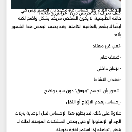
التوعك العام هو إحساس غير محدد بأن الجسم ليس في
كيف تعرف أنك مريض دون أعراض واضحة؟
حالته الطبيعية. لا يكون الشخص مريضًا بشكل واضح لكنه
أيضًا لا يشعر بالعافية الكاملة. وقد يصف البعض هذا الشعور
بأنه:
-تعب غير معتاد
-ضعف عام
-انزعاج داخلي
-فقدان النشاط
-شعور بأن الجسم “مرهق” دون سبب واضح
-إحساس بعدم الارتياح أو الثقل
علاوة على ذلك، قد يظهر هذا الإحساس قبل الإصابة بنزلات
البرد أو الإنفلونزا أو حتى بعض المشكلات المزمنة. لذلك لا
ينبغي تجاهله إذا استمر لفترة طويلة.