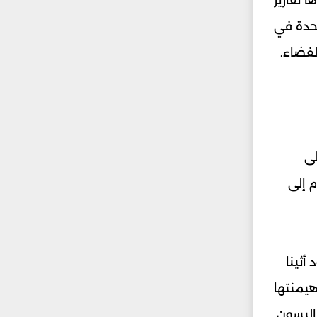
تحدة في
لفضاء.
لى
م إلى
أثينا
هيمنتها
 اليسون