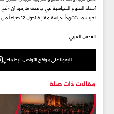
أستاذ العلوم السياسية في جامعة هارفرد أن «فخ ثي
لحرب، مستشهداً بدراسة مقارنة تحول 12 صراعاً من 16 صراعاً خلال 500 عام إلى حروب!! هل ننجح بتجنب الانزلاق لحرب؟
القدس العربي
تابعونا على مواقع التواصل الإجتماعي
مقالات ذات صلة