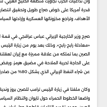
وأن تداعيات الحرب تجاوزت منطقة الخليج العربي، لت
قدرة أمريكا على خوض صراع طويل وتحقيق انتصارات
الأهداف، وتراجع مخزوناتها العسكرية وإرادتها السياس
صرح وزير الخارجية الإيراني عباس عراقجي في قمة 
«معادلة رابح-رابح». وذلك بعد يوم من زيارة الرئ
الصين بما تملكه من علاقة مميزة مع إيران لعقلنة
على الحاجة لحرية الملاحة في مضيق هرمز، ورف
عن شراء النفط الإيراني الذي يشكل 80% من صادرات إيران النفطية.
وكان ملفتا في زيارة الرئيس ترامب للصين بروز وند
واضعا الخطوط الحمراء حول تايوان والنظام السيا
الصين، وعدم تقديم التزامات قاطعة حول إيران، في