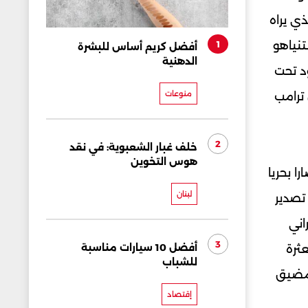
ذي يراه
تنياهو
1
أفضل كريم أساس للبشرة
الدهنية
ورانيوم المخصب بنسبة 60% والموجود تحت
منوعات
هدد الرئيس ترامب
2
خلف غبار الشعبوية: في نقد
هوس التخوين
ا بحريا
لبنان
 تصدير
اني
3
أفضل 10 سيارات مناسبة
ثرة
للشباب
لمضيق
إقتصاد