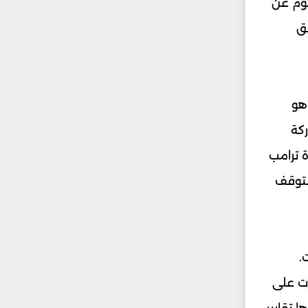
صوم عن
يق
هو
ركة
 ترامب
لتوقف
.
ات على
 تقارير