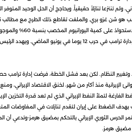
 ولم تنتزعا تنازلاً حقيقياً. ويحاجج أن الحل الوحيد المتوفر ال
 ترامب هو شن غزو بري. والملفت تقاطع ذلك الطرح مع مطالب ن
وتحريضه في مقابلته مع شبكة سي بي أس نيوز-للاستحواذ على كمية الي
أنقاض المنشآت النووية الإيرانية. قصفتها ودمرتها إدارة ترامب في حرب 12 يوما في يونيو الماضي. وي
تغيير النظام. لكن بعد فشل الخطة، فرضت إدارة ترامب حصار
نئ الإيرانية منذ أكثر من شهر، لخنق الاقتصاد الإيراني، ومنع
 الفارغة لتملأ النفط الإيراني الذي لم تعد قدرة التخزين الإير
ك بهدف الضغط على إيران لتقدم تنازلات في المفاوضات المتع
 الحرس الثوري الإيراني بالتحكم بمضيق هرمز-وتدعي أن ا
 مضيق هرمز.