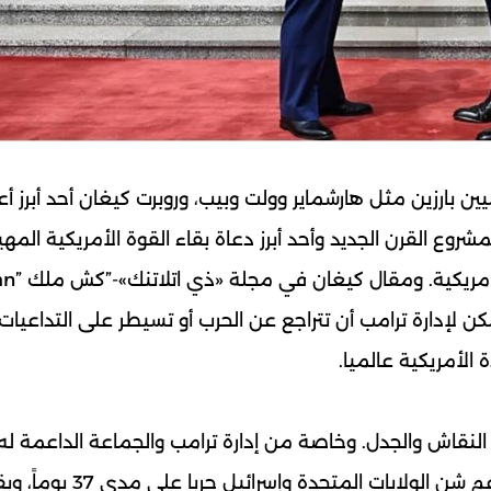
يين بارزين مثل هارشماير وولت وبيب، وروبرت كيغان أحد أبرز أ
ع القرن الجديد وأحد أبرز دعاة بقاء القوة الأمريكية المهي
وأحد عرابي الحرب على العراق وقوة الإمبراطورية الأمريك
ب وإيران-ي1كر فيه أنه لا يمكن لإدارة ترامب أن تتراجع عن الحرب أو تسيطر على التداعيات
 الأمريكية عالميا.
لنقاش والجدل. وخاصة من إدارة ترامب والجماعة الداعمة له-
وحسمه أن الولايات المتحدة خسرت الحرب. وذلك برغم شن الولايات المتحدة وإسرائيل 