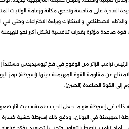
لوحيدة القادرة على منافسة وتحدي مكانة وزعامة الولايات الم
والذكاء الاصطناعي والابتكارات وبراءة الاختراعات وحتى في ا
 قوة صاعدة مؤثرة بقدرات تنافسية تشكل أكبر تحدٍ للهيمنة
رئيس ترامب الزائر من الوقوع في فخ ثيوسيديدس مستنداً إ
 بالامتناع عن مقاومة القوة المهيمنة حينها (إسبرطة) ترمز اليو
وم إلى القوة الصاعدة (الصين).
 ذلك في إسبرطة هو ما جعل الحرب حتمية.» حيث أثار صعود 
طة المهيمنة في اليونان.. ودفع ذلك إسبرطة خشية خسارة 
ي أمام ترامب. ناصحاً بالتعاون وتجنب التصعيد. يؤكد غراهام