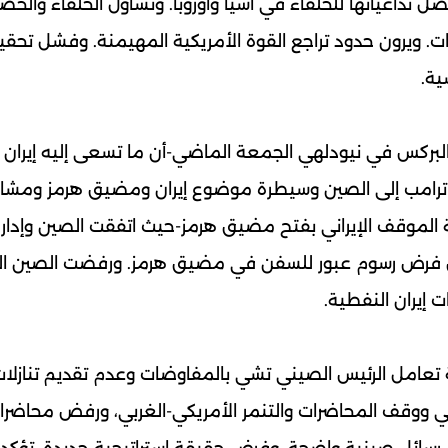
صل تداعياتها للحلفاء في آسيا وأوروبا. وتساؤل الحلفاء والخ
. ويرون حدود تراجع القوة الأمريكية المهيمنة. وفشل تحق
ية.
البركس في نيودلهي الجمعة الماضي-أن ما تسعى إليه إيران 
يس ترامب إلى الصين وسيطرة موضوع إيران ومضيق هرمز ومشا
 الموقف الإيراني بفتح مضيق هرمز-حيث اتفقت الصين وإدارة
ض فرض رسوم عبور للسفن في مضيق هرمز. ورفضت الصين ا
ية تعامل الرئيس الصيني تشي بالمفاوضات وعدم تقديم تنازلات
سي ووقف المحاضرات والتنمر الأمريكي-الغربي، ورفض محاضر
 رسائل صينية واضحة. وفرض حقيقة استراتيجية جديدة، تؤكدها