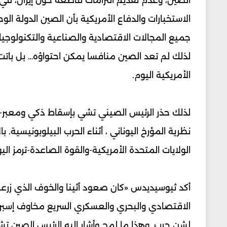
الاستخبارات والدفاع الأمريكية بأن الصين الدولة ا
جميع المجالات الاقتصادية والصناعية والتكنولوجيا 
لذلك لم تعد الصين منافسا يمكن احتواؤه… بل باتت
الأمريكية اليوم.
لذلك حذر الرئيس الصيني تشي بإسقاط ذكي ومعبر-ال
نظرية المؤرخ اليوناني ، أثناء الحرب البيلوبونيسية.
الولايات المتحدة الأمريكية-والقوة الصاعدة-ترمز الي
أكد ثيوسيديدس «كان صعود أثينا والخوف الذي زرعه
الاقتصادي والبحري والعسكري السريع مخاوف إسبر
لشن حرب. وهذا ما لمح وأشار إليه الرئيس الصين تش