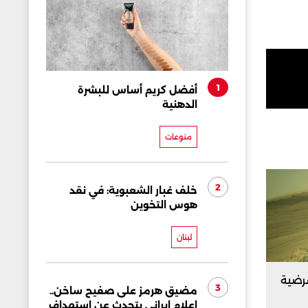
1
أفضل كريم أساس للبشرة
الدهنية
منوعات
2
خلف غبار الشعبوية: في نقد
هوس التخوين
لبنان
فرضية
3
مضيق هرمز على صفيح ساخن..
إعلام إيراني يتحدث عن استهداف