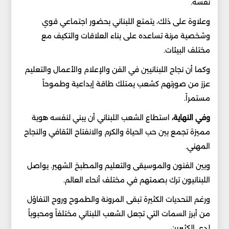
نفسه.
وعلاوة على ذلك، يتمتع اللبناني بحضور اجتماعي قوي
وشخصية مرنة تساعده على بناء العلاقات والتكيف مع
مختلف البيئات.
وكما أن نجاح اللبنانيين في الفن والإعلام والأعمال والتعليم
عزز من صورتهم كشعب يمتلك طاقة إبداعية وطموحاً
مستمراً.
وفي النهاية،
استطاع الشعب اللبناني أن يبني لنفسه هوية
مميزة تجمع بين حب الحياة والكرم والانفتاح الثقافي والنجاح
المهني.
وبين الفنون والموسيقى والتعليم والمطبخ الشهير. يواصل
اللبنانيون ترك بصمتهم في مختلف أنحاء العالم.
ورغم التحديات الكثيرة تبقى المرونة والطموح وروح التفاؤل
من أبرز السمات التي تجعل الشعب اللبناني مختلفاً ومحبوباً
لدى الكثيرين.