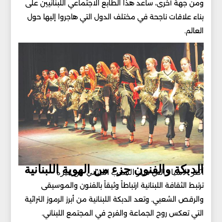
ومن جهة أخرى، ساعد هذا الطابع الاجتماعي اللبنانيين على
بناء علاقات ناجحة في مختلف الدول التي هاجروا إليها حول
العالم.
الدبكة والفنون جزء من الهوية اللبنانية
أكثر الأشياء التي تميز الشعب اللبناني عن غيره
ترتبط الثقافة اللبنانية ارتباطاً وثيقاً بالفنون والموسيقى
والرقص الشعبي. وتعد الدبكة اللبنانية من أبرز الرموز التراثية
التي تعكس روح الجماعة والفرح في المجتمع اللبناني.