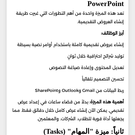
PowerPoint
تعد هذه الميزة واحدة من أهم التطورات التي غيرت طريقة
إنشاء العروض التقديمية.
أبرز الوظائف:
إنشاء عروض تقديمية كاملة باستخدام أوامر نصية بسيطة
توليد شرائح احترافية خلال ثوانٍ
تعديل المحتوى وإعادة صياغة النصوص
تحسين التصميم تلقائياً
ربط البيانات من Gmail وOutlook وSharePoint
أهمية هذه الميزة:
بدلاً من قضاء ساعات في إعداد عرض
تقديمي. يمكن الآن إنشاء عرض كامل خلال دقائق فقط. مما
يجعلها أداة قوية للطلاب. الشركات. والمعلمين.
ثانياً: ميزة "المهام" (Tasks)