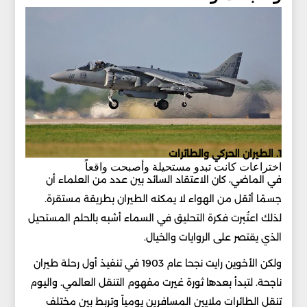
1. الطيران الحركي والطائرات
اختراعات كانت تبدو مستحيلة وأصبحت واقعاً
في الماضي، كان الاعتقاد السائد بين عدد من العلماء أن
جسمًا أثقل من الهواء لا يمكنه الطيران بطريقة مستقرة.
لذلك اعتُبرت فكرة التحليق في السماء أشبه بالحلم المستحيل
الذي يقتصر على الروايات والخيال.
ولكن الأخوين رايت نجحا عام 1903 في تنفيذ أول رحلة طيران
ناجحة. لتبدأ بعدها ثورة غيرت مفهوم التنقل العالمي. واليوم
تنقل الطائرات ملايين المسافرين يومياً وتربط بين مختلف