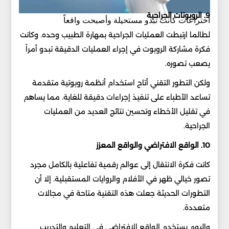
9. الروبوتات الجراحية
اختراعات كانت تبدو مستحيلة وأصبحت واقعاً
لطالما ارتبطت العمليات الجراحية بمهارة الطبيب وحده. وكانت
فكرة مشاركة الروبوت في إجراء العمليات الدقيقة تبدو أمراً
يصعب تصوره.
ولكن التطور التقني أتاح استخدام أنظمة روبوتية متقدمة
تساعد الأطباء على تنفيذ إجراءات دقيقة للغاية. مما يساهم
في تقليل الأخطاء وتحسين نتائج العديد من العمليات
الجراحية.
10. الواقع الافتراضي والواقع المعزز
كانت فكرة الانتقال إلى عوالم رقمية تفاعلية بالكامل مجرد
تصور خيالي ظهر في الأفلام والروايات المستقبلية. إلا أن
التطورات الحديثة جعلت هذه التقنية متاحة في مجالات
متعددة.
واليوم يستخدم الواقع الافتراضي في التعليم والتدريب