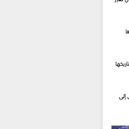
ا
ريخها
 إلى