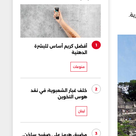
ية.
1
أفضل كريم أساس للبشرة
الدهنية
منوعات
2
خلف غبار الشعبوية: في نقد
هوس التخوين
لبنان
3
مضيق هرمز على صفيح ساخن..