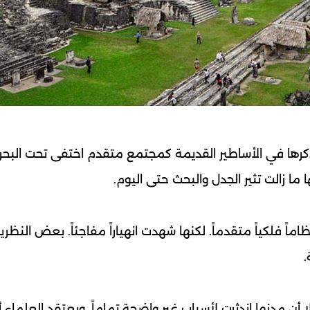
 ذكرها في الأساطير القديمة كمجتمع متقدم اختفى تحت البح
ما زالت تثير الجدل والبحث حتى اليوم.
اً فلكياً متقدماً. لكنها شهدت انهياراً مفاجئاً. بعض النظري
.
ا أن مدنها اندثرت لأسباب غير واضحة تماماً. ويعتقد العلماء أ