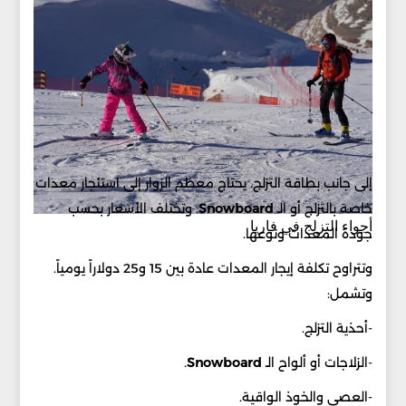
إلى جانب بطاقة التزلج. يحتاج معظم الزوار إلى استئجار معدات
خاصة بالتزلج أو الـ
Snowboard
. وتختلف الأسعار بحسب
أجواء التزلج في فاريا
جودة المعدات ونوعها.
وتتراوح تكلفة إيجار المعدات عادة بين 15 و25 دولاراً يومياً.
وتشمل:
-أحذية التزلج.
-الزلاجات أو ألواح الـ
Snowboard
.
-العصي والخوذ الواقية.