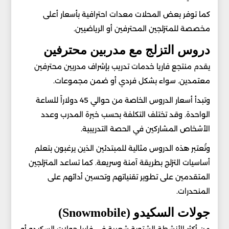
كما توفر بعض المحلات معدات احترافية بأسعار أعلى
مخصصة للمتزلجين المحترفين أو الرياضيين.
دروس التزلج مع مدربين محترفين
يقدم منتجع فاريا خدمات تدريب بإشراف مدربين محترفين
معتمدين. سواء بشكل فردي أو ضمن مجموعات.
وتبدأ أسعار الدروس الخاصة من حوالي 45 دولاراً للساعة
الواحدة. وقد تختلف التكلفة بحسب خبرة المدرب وعدد
الأشخاص المشاركين في الحصة التدريبية.
وتُعتبر هذه الدروس مثالية للمبتدئين الذين يرغبون بتعلم
أساسيات التزلج بطريقة آمنة وسريعة. كما تساعد المتزلجين
المتقدمين على تطوير تقنياتهم وتحسين أدائهم على
المنحدرات.
جولات السكيدو (Snowmobile)
من أكثر الأنشطة الشتوية شعبية في فاريا جولات السكيدو أو