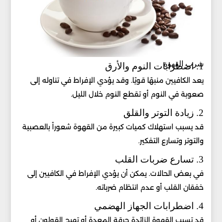
شرب القهوة
1. اضطرابات النوم والأرق
يعد الكافيين منبهًا قويًا. وقد يؤدي الإفراط في تناوله إلى
صعوبة في النوم أو تقطع النوم خلال الليل.
2. زيادة التوتر والقلق
قد يسبب استهلاك كميات كبيرة من القهوة شعوراً بالعصبية
والتوتر وتسارع التفكير.
3. تسارع ضربات القلب
في بعض الحالات. يمكن أن يؤدي الإفراط في الكافيين إلى
خفقان القلب أو عدم انتظام ضرباته.
4. اضطرابات الجهاز الهضمي
قد تسبب القهوة الزائدة حرقة المعدة أو تهيج القولون أو