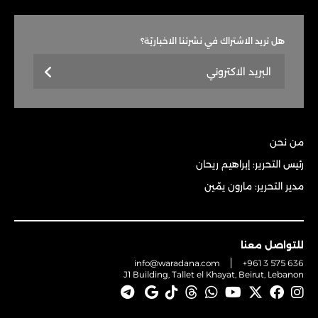
هل تريد الاشتراك في نشرتنا الاخباريّة؟
من نحن
رئيس التحرير: إبراهيم ريحان
مدير التحرير: مارون يمّين
للتواصل معنا
info@waradana.com
+961 3 575 636
J1 Building, Tallet el Khayat, Beirut, Lebanon