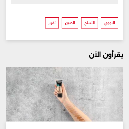
النووي
التسلح
الصين
تقرير
يقرأون الآن