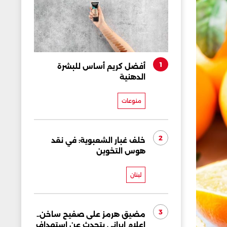
1
أفضل كريم أساس للبشرة
الدهنية
منوعات
2
خلف غبار الشعبوية: في نقد
هوس التخوين
لبنان
3
مضيق هرمز على صفيح ساخن..
إعلام إيراني يتحدث عن استهداف