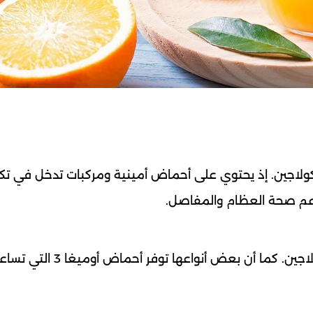
كولاجين. إذ يحتوي على أحماض أمينية ومركبات تدخل في تك
دعم صحة العظام والمفاصل.
تحتوي الأسماك على البروتينات الضرورية لإنتاج الكولاجين. كما أن بعض أنو