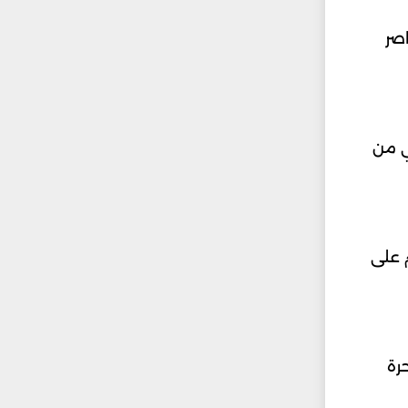
صر
في من
عد الجسم على
رة