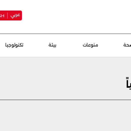
عربي
SH
حة
منوعات
بيئة
تكنولوجيا
ً