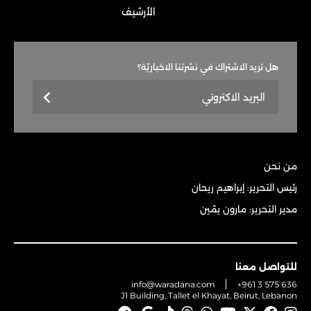
الأرشيف
هل تريد الاشتراك في نشرتنا الاخباريّة؟
من نحن
رئيس التحرير: إبراهيم ريحان
مدير التحرير: مارون يمّين
للتواصل معنا
info@waradana.com
+961 3 575 636
J1 Building, Tallet el Khayat, Beirut, Lebanon