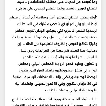
وما تفرضه من تحديات على مختلف القطاعات، ولا سيما
القطاع التربوي، تشدد روابط التعليم الرسمي على ما يلي:
“أولًا: رفضها القاطع لتعريض أمن وسلامة أي أستاذ أو معلم
أو طالب أو ولي أمر أو أي شخص مشارك في الامتحانات
الرسمية للخطر، فالحرب التي يعيشها الوطن تفرض مخاطر
جدية، وصعوبات بالغة في التنقل، وضغوطًا نفسية متزايدة،
وغيابًا لتكافؤ الفرص والظروف التعليمية بين الطلاب. إن
معالجة هذا الملف تتم بعيدًا من المزايدات ومن خلال
الالتزام بالأطر القانونية والمؤسساتية واعتماد الحوار
والتعاون. وعليه، تدعو الروابط المجلس النيابي ومجلس
الوزراء إلى تحمّل مسؤولياتهم واتخاذ القرار الذي يصون
الوحدة الوطنية، ويقضي بإلغاء الامتحانات الرسمية المقررة
في 29 حزيران للثانوي وفي 15 تموز للمهني، واعتماد آلية
قانونية عادلة تراعي مصلحة الطلاب.
ثانيًا: اعتماد آلية مبسطة ومرنة لتقييم تلامذة الصف التاسع
الأساسي، ووضع آلية واضحة وعادلة لتقييم طلاب الثانويات