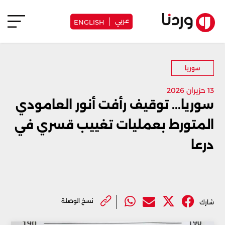
عربي
ENGLISH
سوريا
13 حزيران 2026
سوريا... توقيف رأفت أنور العامودي
المتورط بعمليات تغييب قسري في
درعا
نسخ الوصلة
شارك