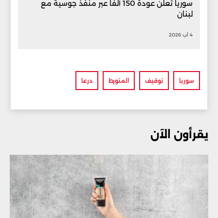
سوريا تعلن عودة 150 ألفاً عبر منفذ جوسية مع
لبنان
4 آب 2026
سوريا
توقيف
المتورط
درعا
يقرأون الآن