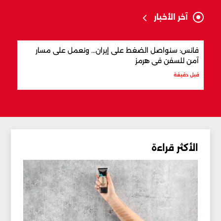
آخر الأخبار
فانس: سنواصل الضغط على إيران... ونعمل على مسار
متهم
آمن للسفن في هرمز
لبنان
قبل دقيقة
قبل س
الأكثر قراءة