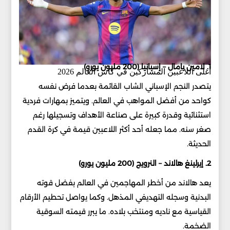
1. لامين يامال – إسبانيا (200 مليون يورو)
أغلى اللاعبين المشاركين في كأس العالم 2026
يتصدر النجم الإسباني الشاب القائمة بعدما فرض نفسه
كواحد من أفضل المواهب في العالم. ويتميز بمهارات فردية
استثنائية وقدرة كبيرة على صناعة الأهداف وتسجيلها رغم
صغر سنه. مما جعله أحد أكثر اللاعبين قيمة في كرة القدم
الحديثة.
2. إيرلينغ هالاند – النرويج (200 مليون يورو)
يعد هالاند من أخطر المهاجمين في العالم بفضل قوته
البدنية وسجله التهديفي المذهل. وكما يواصل تحطيم الأرقام
القياسية مع ناديه ومنتخب بلاده. ما يبرر قيمته السوقية
الضخمة.