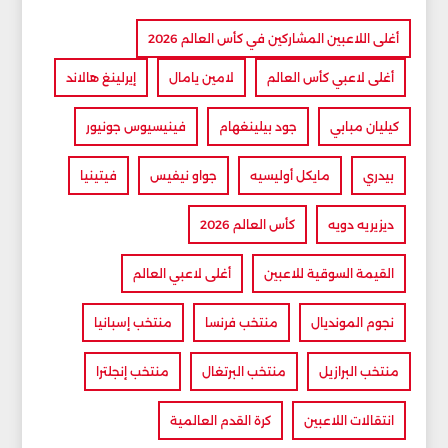
أغلى اللاعبين المشاركين في كأس العالم 2026
أغلى لاعبي كأس العالم
لامين يامال
إيرلينغ هالاند
كيليان مبابي
جود بيلينغهام
فينيسيوس جونيور
بيدري
مايكل أوليسيه
جواو نيفيس
فيتينيا
ديزيريه دويه
كأس العالم 2026
القيمة السوقية للاعبين
أغلى لاعبي العالم
نجوم المونديال
منتخب فرنسا
منتخب إسبانيا
منتخب البرازيل
منتخب البرتغال
منتخب إنجلترا
انتقالات اللاعبين
كرة القدم العالمية