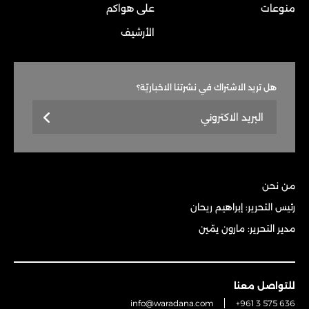
منوعات
على هواكم
الأرشيف
هل تريد الاشتراك في نشرتنا الاخباريّة؟
من نحن
رئيس التحرير: إبراهيم ريحان
مدير التحرير: مارون يمّين
للتواصل معنا
info@waradana.com
+961 3 575 636