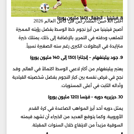
8. فيتينيا – البرتغال (140 مليون يورو)
أغلى اللاعبين المشاركين في كأس العالم 2026
أصبح فيتينيا من أبرز نجوم خط الوسط بفضل رؤيته المميزة
للملعب ودقته في التمرير. بالإضافة إلى ذلك، يمتلك خبرة
متزايدة في البطولات الكبرى رغم سنه الصغيرة نسبياً.
9. جود بيلينغهام – إنجلترا (130 إلى 140 مليون يورو)
يعتبر بيلينغهام من أكثر لاعبي الوسط اكتمالاً في العالم. وقد
نجح في فرض نفسه بين كبار النجوم بفضل شخصيته القيادية
وأدائه الثابت في أعلى المستويات.
10. ديزيريه دويه – فرنسا (120 مليون يورو)
يمثل دويه أحد أبرز المواهب الصاعدة في كرة القدم
الأوروبية. وكما يتوقع العديد من الخبراء أن تشهد قيمته
السوقية مزيداً من الارتفاع خلال السنوات المقبلة.