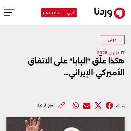
عربي
ENGLISH
دولي
17 حزيران 2026
هكذا علّق "البابا" على الاتفاق
الأميركي-الإيراني...
نسخ الوصلة
شارك