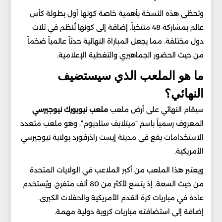
وتحظى هذه النسخة بأهمية خاصة كونها أول بطولة كأس
عالم بمشاركة 48 منتخباً. إضافة إلى كونها تُنظم في ثلاث
دول مختلفة. مما يجعل المباراة النهائية حدثاً عالمياً ضخماً
من حيث الحضور الجماهيري والتغطية الإعلامية.
ما هو الملعب الذي سيستضيف
النهائي؟
سيقام النهائي على أرض ملعب
ملعب نيويورك نيوجيرسي
المعروف رسمياً باسم “ميتلايف ستاديوم”. وهو ملعب متعدد
الاستخدامات يقع في مدينة إيست راذرفورد بولاية نيوجيرسي
الأمريكية.
ويعتبر هذا الملعب من أكبر الملاعب في الولايات المتحدة
من حيث السعة. إذ يتسع لأكثر من 80 ألف متفرج. ويُستخدم
عادة في مباريات كرة القدم الأمريكية والحفلات الكبرى.
إضافة إلى استضافته مباريات كروية دولية مهمة.