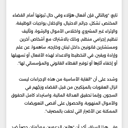
تابع: "وبالتالي فإن أفعال هؤلاء وفي حال ثبوتها أمام القضاء
المختص، تشكل، جرائم الاحتيال، والإخلال بواجبات الوظيفة،
والإثراء غير المشروع، واختلاس الأموال والرشوة، وتأليف
تنظيم إجرامي منظم، وذلك بالاشتراك مع أشخاص آخرين
ومستشارين قانونيين داخل لبنان وخارجه، ساهموا، عن علم
وإرادة ويقين، في التخطيط والاعداد لهذه الأفعال أو تسهيلها
أو إخفاء آثارها أو توفير الغطاء القانوني والمؤسساتي لها".
وشدد على أن "الغاية الأساسية من هذه الإجراءات ليست
انزال العقوبات بالمرتكبين من قبل القضاء وزجّهم في
السجون، وإنما تحقيق العدالة المالية، واسترداد كامل الحقوق
والأموال المنهوبة، والحصول على أقصى التعويضات
الممكنة عن الأضرار التي لحقت بالمصرف".
وفي هذا السياق، أكد أن "هاتين الدعويين موجَّهتان حصراً ضد