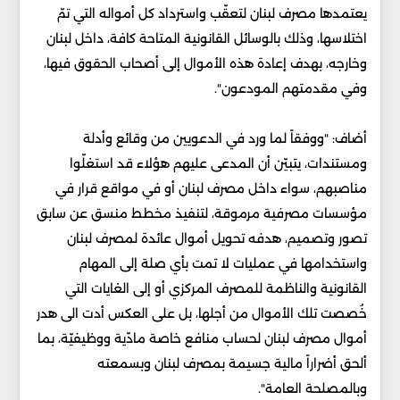
يعتمدها مصرف لبنان لتعقّب واسترداد كل أمواله التي تمّ
اختلاسها، وذلك بالوسائل القانونية المتاحة كافة، داخل لبنان
وخارجه، بهدف إعادة هذه الأموال إلى أصحاب الحقوق فيها،
وفي مقدمتهم المودعون".
أضاف: "ووفقاً لما ورد في الدعويين من وقائع وأدلة
ومستندات، يتبيّن أن المدعى عليهم هؤلاء قد استغلّوا
مناصبهم، سواء داخل مصرف لبنان أو في مواقع قرار في
مؤسسات مصرفية مرموقة، لتنفيذ مخطط منسق عن سابق
تصور وتصميم، هدفه تحويل أموال عائدة لمصرف لبنان
واستخدامها في عمليات لا تمت بأي صلة إلى المهام
القانونية والناظمة للمصرف المركزي أو إلى الغايات التي
خُصصت تلك الأموال من أجلها، بل على العكس أدت الى هدر
أموال مصرف لبنان لحساب منافع خاصة مادّية ووظيفيّة، بما
ألحق أضراراً مالية جسيمة بمصرف لبنان وبسمعته
وبالمصلحة العامة".