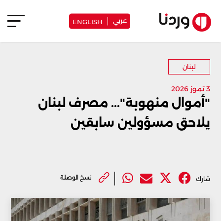
عربي
ENGLISH
لبنان
3 تموز 2026
"أموال منهوبة"... مصرف لبنان
يلاحق مسؤولين سابقين
نسخ الوصلة
شارك