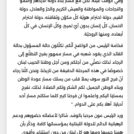
وفي الوقت عينه، نحن مع مسار بناء دولة الازدهار والنموّ
والنجاحات والمواطنة والعيش الكريم والحرّ والعادل، دولة
القيم، دولة احترام هويّة كلّ مكوّن وثقافته، دولة احترام
الانسان، كلّ إنسان بدون أيّ تمييز، وكلّ الإنسان، في كلّ
أبعاده، ومنها الروحيّة.
فخامة الرئيس، من الواضح أنّكم، تكلّلون حالة المسؤول بحالة
القائد الذي يقود شعبه في مسار ممهورٍ بفرح التطلّع إلى
الرجاء. لذلك نصلّي من أجلكم ومن أجل وطننا الحبيب لبنان،
خصوصًا في هذه المرحلة الدقيقة من تاريخنا، ونحن كلّنا رجاء
أنّ فرح النور سوف يملأ قلب من يسلك مسار عودة الوطن
وبناء الوطن الجميل. لكم الشكر ولكم الصلاة. لذلك، نفرح
بمسارنا اليكم واعلموا ان فرحنا كبير كلما سلكتم مسار أحد
أديارنا. أهلا بكم على الدوام. "
ورد الرئيس عون مرحبا بالوفد، شاكرا لأعضائه حضورهم ودعم
الرهبانية الدائم للدولة اللبنانية بمؤسساتها كافة. وذكّر بأن
همنا جميعا ومعا هو كل لبنان من دون إستثناء، وأقوى