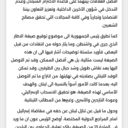
افضل العلاقات بينهما على قاعدة الاحترام المتبادل وعدم
التدخل في شؤون الآخرين الداخلية، وتعزيز التعاون بيننا
اقتصاديا وتجارياً وفي كافة المجالات التي تحقق مصالح
الشعبين.
كما تطرق رئيس الجمهورية الى موضوع توقيع صيغة الاطار
الذي جرى في واشنطن، وما يثار حوله من انتقادات من قبل
البعض، فأورد سلسلة توضيحات أشار فيها الى ان هذه
الصيغة ليست مثالية، بل هي أفضل الممكن، وقد تم التوصل
اليها بعد نقاش طويل وشد حبال بين الطرفين، وقد تمكن
الوفد اللبناني بصلابته في نهايتها، من انتزاع ما تم التوصل
اليه، بعدما كانت الأمور أسوأ بالنسبة الى لبنان. والهدف
الأساسي لهذه الصيغة، هو تحقيق الانسحاب الإسرائيلي،
وعودة النازحين والأسرى، وغيرها من المطالب اللبنانية.
وحول ما قيل عن تنازل لبنان عن حقه في مقاضاة إسرائيل
امام المراجع الدولية المختصة، أوضح الرئيس عون ان ما ورد
في المادة 13 من الصيغة، يؤكد تعليق الدعاوى بين البلدين