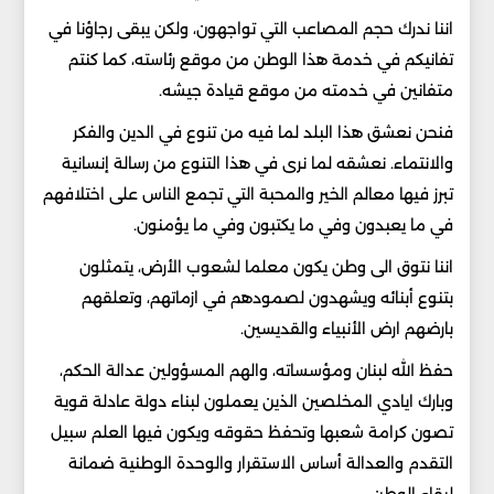
اننا ندرك حجم المصاعب التي تواجهون، ولكن يبقى رجاؤنا في
تفانيكم في خدمة هذا الوطن من موقع رئاسته، كما كنتم
متفانين في خدمته من موقع قيادة جيشه.
فنحن نعشق هذا البلد لما فيه من تنوع في الدين والفكر
والانتماء. نعشقه لما نرى في هذا التنوع من رسالة إنسانية
تبرز فيها معالم الخير والمحبة التي تجمع الناس على اختلافهم
في ما يعبدون وفي ما يكتبون وفي ما يؤمنون.
اننا نتوق الى وطن يكون معلما لشعوب الأرض، يتمثلون
بتنوع أبنائه ويشهدون لصمودهم في ازماتهم، وتعلقهم
بارضهم ارض الأنبياء والقديسين.
حفظ الله لبنان ومؤسساته، والهم المسؤولين عدالة الحكم،
وبارك ايادي المخلصين الذين يعملون لبناء دولة عادلة قوية
تصون كرامة شعبها وتحفظ حقوقه ويكون فيها العلم سبيل
التقدم والعدالة أساس الاستقرار والوحدة الوطنية ضمانة