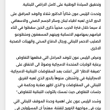
وتحقيق السيادة الوطنية على كامل الاراضي اللبنانية.
وتحدث الرئيس عون شاكراً الدكتور شلالا والوفد المرافق على
الدور الذي لعبه اطباء لبنان وسائر الجسم الصحي والاسعافي
لا سيما خلال فترة الحرب، محيياً ذكرى الذين سقطوا في اثناء
قيامهم بمهامهم الانسانية وبينهم المسعفون ومتطوعو
الصليب الاحمر اللبناني ورجال الدفاع المدني والهيئات الصحية
الاخرى.
وعرض الرئيس عون للوفد المراحل التي قطعها التفاوض
برعاية الولايات المتحدة الاميركية وصولاً الى الاتفاق على
"صيغة الاطار" التي اعلنت بعد المفاوضات اللبنانية-الاميركية-
الاسرائيلية في واشنطن، منوهاً بالدور الذي لعبه الفريق
اللبناني في المفاوضات و"الذي اظهر صلابة وحكمة في
جلسات التفاوض حيث تمسك بالثوابت اللبنانية للتفاوض."
وشدد الرئيس عون على اهمية وحدة الموقف اللبناني التي
برزت في مواجهة الترويج للفتنة، معتبراً ان المسؤولين في