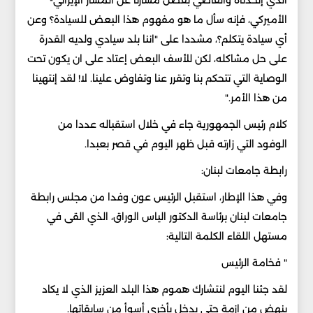
الذي إتخذناه والقاضي بفصل مسارنا عن المسار الإيراني-
الأميركي، فإنه سأل ما هو مفهوم هذا البعض للسيادة؟ وعن
أي سيادة يتكلم؟، مشددا على "اننا بلد سيادي ولديه القدرة
على حل مشاكله، لكن للأسف البعض إعتاد على ان يكون تحت
الوصاية التي تتحكم بنا وتقرر عنا وتفاوض علينا. لا! لقد إنتهينا
من هذا الأمر."
كلام رئيس الجمهورية جاء في خلال استقباله عددا من
الوفود التي زارته قبل ظهر اليوم في قصر بعبدا.
رابطة جامعات لبنان:
وفي هذا الإطار، استقبل الرئيس عون وفدا من مجلس رابطة
جامعات لبنان برئاسة الدكتور الياس الوراق، الذي القى في
مستهل اللقاء الكلمة التالية:
" فخامة الرئيس
لقد جئنا اليوم لنتشارك هموم هذا البلد العزيز الذي لا يكاد
ينهض من ازمة حتى يدخل بأخرى أسوأ من سابقاتها.