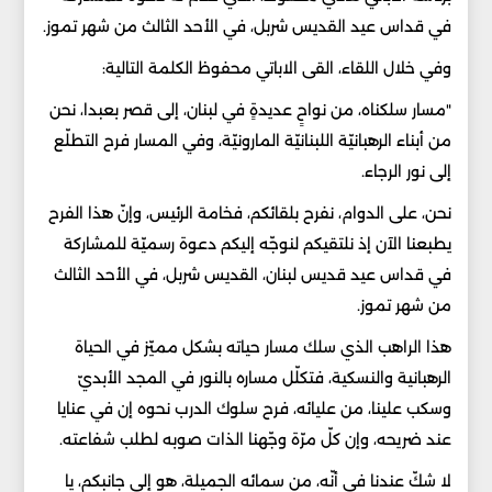
في قداس عيد القديس شربل، في الأحد الثالث من شهر تموز.
وفي خلال اللقاء، القى الاباتي محفوظ الكلمة التالية:
"مسار سلكناه، من نواحٍ عديدةٍ في لبنان، إلى قصر بعبدا، نحن
من أبناء الرهبانيّة اللبنانيّة المارونيّة، وفي المسار فرح التطلّع
إلى نور الرجاء.
نحن، على الدوام، نفرح بلقائكم، فخامة الرئيس، وإنّ هذا الفرح
يطبعنا الآن إذ نلتقيكم لنوجّه إليكم دعوة رسميّة للمشاركة
في قداس عيد قديس لبنان، القديس شربل، في الأحد الثالث
من شهر تموز.
هذا الراهب الذي سلك مسار حياته بشكل مميّز في الحياة
الرهبانية والنسكية، فتكلّل مساره بالنور في المجد الأبديّ
وسكب علينا، من عليائه، فرح سلوك الدرب نحوه إن في عنايا
عند ضريحه، وإن كلّ مرّة وجّهنا الذات صوبه لطلب شفاعته.
لا شكّ عندنا في أنّه، من سمائه الجميلة، هو إلى جانبكم، يا