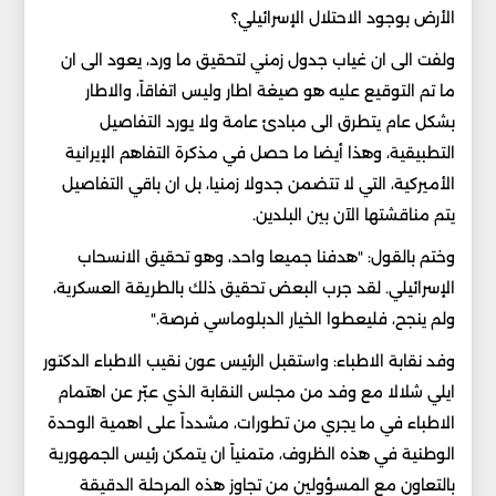
الأرض بوجود الاحتلال الإسرائيلي؟
ولفت الى ان غياب جدول زمني لتحقيق ما ورد، يعود الى ان
ما تم التوقيع عليه هو صيغة اطار وليس اتفاقاً، والاطار
بشكل عام يتطرق الى مبادئ عامة ولا يورد التفاصيل
التطبيقية، وهذا أيضا ما حصل في مذكرة التفاهم الإيرانية
الأميركية، التي لا تتضمن جدولا زمنيا، بل ان باقي التفاصيل
يتم مناقشتها الآن بين البلدين.
وختم بالقول: "هدفنا جميعا واحد، وهو تحقيق الانسحاب
الإسرائيلي. لقد جرب البعض تحقيق ذلك بالطريقة العسكرية،
ولم ينجح، فليعطوا الخيار الدبلوماسي فرصة."
وفد نقابة الاطباء: واستقبل الرئيس عون نقيب الاطباء الدكتور
ايلي شلالا مع وفد من مجلس النقابة الذي عبّر عن اهتمام
الاطباء في ما يجري من تطورات، مشدداً على اهمية الوحدة
الوطنية في هذه الظروف، متمنياً ان يتمكن رئيس الجمهورية
بالتعاون مع المسؤولين من تجاوز هذه المرحلة الدقيقة