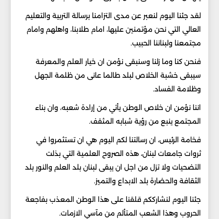
لقد جئنا اليوم لنعبر عن مدى التزامنا برسالة التربية والتعليم
العالي التي نحن مؤتمنين عليها، امام طلابنا، واهلهم وامام
مجتمعنا ولبناننا الحبيب.
فنحن كنا وما زلنا وسنبقى نؤمن ان خيار العلم والمعرفة
سيبقى خشبة الخلاص لبلد طالما عانى من ظلمة الجهل
وظلامة الفساد.
اننا نؤمن ان خلاص الوطن يأتي من إرادة شعبه، وان بناء
المجتمع ينبع من رؤية شبابه المثقف.
فخامة الرئيس، ان رسالتنا لكم اليوم هي ان تستثمروا في
ثروات جامعات لبنان، هذه الصروح العلمية التي بذلت
التضحيات ولا تزل من اجل ان يبقى لبنان بلد العلم والنور بلد
الثقافة والحضارة بلد الابداع والتميز.
جئنا اليوم لنشارككم قلقنا على هذا الوطن المعذب بفاجعة
الحروب وهذا الشعب المتألم من مآسي الازمات.