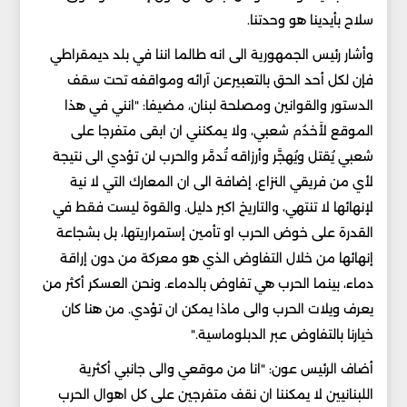
سلاح بأيدينا هو وحدتنا.
وأشار رئيس الجمهورية الى انه طالما اننا في بلد ديمقراطي
فإن لكل أحد الحق بالتعبيرعن آرائه ومواقفه تحت سقف
الدستور والقوانين ومصلحة لبنان، مضيفا: "انني في هذا
الموقع لأَخدُم شعبي، ولا يمكنني ان ابقى متفرجا على
شعبي يُقتل ويُهجَّر وأرزاقه تُدمَّر والحرب لن تؤدي الى نتيجة
لأي من فريقي النزاع، إضافة الى ان المعارك التي لا نية
لإنهائها لا تنتهي، والتاريخ اكبر دليل. والقوة ليست فقط في
القدرة على خوض الحرب او تأمين إستمراريتها، بل بشجاعة
إنهائها من خلال التفاوض الذي هو معركة من دون إراقة
دماء، بينما الحرب هي تفاوض بالدماء. ونحن العسكر أكثر من
يعرف ويلات الحرب والى ماذا يمكن ان تؤدي. من هنا كان
خيارنا بالتفاوض عبر الدبلوماسية."
أضاف الرئيس عون: "انا من موقعي والى جانبي أكثرية
اللبنانيين لا يمكننا ان نقف متفرجين على كل اهوال الحرب