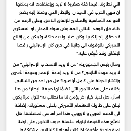
التي تطاولنا، فيما فئة صغيرة لا تريد وبإعتقادها انه يمكنها
ان تنهي الحرب في الميدان. والإطار الذي وصلنا إليه يضع
القواعد الأساسية والمبادئ للإتفاق اللاحق. وعلى الرغم من
ذلك، فإن الوفد اللبناني المفاوض سواء المدني او العسكري
قد حقق إنجازا كبيرا، وكان صلبا ولديه حنكة، وتمكن من إقناع
الأميركي بالوقوف الى جانبنا في حين كان الإسرائيلي رافضا
للإتفاق وقد فُرِض عليه."
وسأل رئيس الجمهورية: "من لا يريد الانسحاب الإسرائيلي؟ من
لا يريد عودة النازحين؟ من لا يريد إعادة الإعمار وعودة الأسرى
وإنتشار الدولة على كامل أراضيها؟ هل من احد من اللبنانيين
يختلف على هذه الأمور التي تضمَّنتها صيغة الإطار؟ من هنا
اسأل: هل لدينا خيار آخر يؤمن لنا ما نطالب به؟ لأول مرة يكون
لبنان على طاولة الاهتمام الأميركي بأعلى مستوياته، إضافة
الى الدعم العربي والاوروبي. هذا امر أساسي لمصلحتنا. هل
نضيِّع هذه الفرصة لإنهاء سلسلة حروب الآخرين على ارضنا
لمرة واحدة وأخيرة؟ إذا كانت أهدافنا كلبنانيين مشتركة ولا