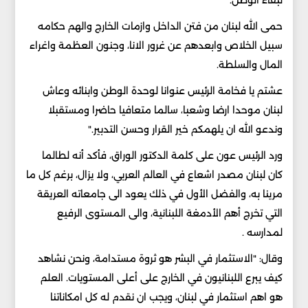
لبقاء الوطن.
حمى الله لبنان من فتن الداخل وازمات الخارج والهم حكامه
سبيل الخلاص وابعدهم عن غرور الانا، وجنون العظمة واغراء
المال والسلطة.
عشتم يا فخامة الرئيس عنوانا لوحدة الوطن وابنائه وعاش
لبنان موحدا ارضا وشعبا، سالما متعافيا حاضرا ومستقبلا
وندعو الله ان يلهمكم خير القرار وحسن التدبير."
ورد الرئيس عون على كلمة الدكتور الوراق، فأكد أنه لطالما
كان لبنان مصدر اشعاع في العالم العربي، ولا يزال، برغم كل ما
مرينا به، والفضل الأول في ذلك يعود الى جامعاته العريقة
التي تخرج أهم الأدمغة اللبنانية، والى المستوى الرفيع
لمدارسه .
وقال: "الاستثمار في البشر هو ثروة مستدامة، ونحن نشاهد
كيف يبرع اللبنانيون في الخارج على أعلى المستويات. العلم
هو اهم استثمار في لبنان، ويجب ان نقدم له كل امكاناتنا