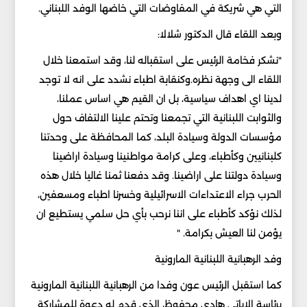
التي هي شريكة في المفاوضات التي خاضها الوفد اللبناني.
وبعد اللقاء قال الدكتور شلالا:
"نشكر فخامة الرئيس على استقباله لنا، وقد استمعنا خلال
اللقاء الى وجهة نظره.وكنقابة اطباء نشدد على انه لا توجد
لدينا اي اهداف سياسية، بل ان القيم هي اساس عملنا،
والثوابت اللبنانية التي تجمعنا وتحتم علينا الالتفاف حول
مؤسسات الدولة وسيادة البلد، كما المحافظة على وحدتنا
كلبنانيين وكأطباء، وعلى كرامة مواطنينا وسيادة اراضينا
وسيادة دولتنا على اراضينا. وقد دفعنا ثمنا غاليا خلال هذه
الحرب جراء الاعتداءات الاسرائيلية وخسرنا اطباء ومسعفين،
لذلك نؤكد كأطباء على اننا نرحب بأي حل سلمي يستطيع ان
يؤمن لنا العيش بكرامة. "
وفد الرهبانية اللبنانية المارونية
كما استقبل الرئيس عون وفدا من الرهبانية اللبنانية المارونية
برئاسة الاباتي هادي محفوظ، الذي قدم له دعوة للمشاركة