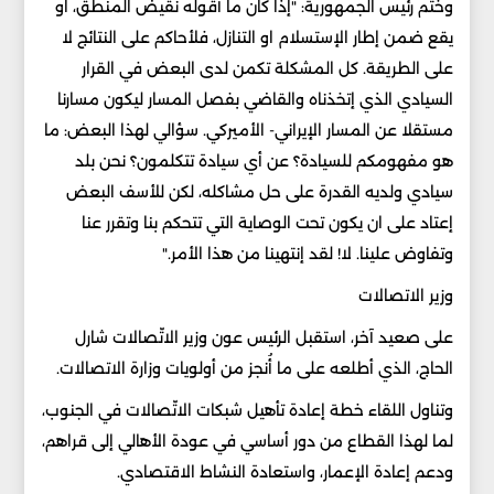
وختم رئيس الجمهورية: "إذا كان ما أقوله نقيض المنطق، او
يقع ضمن إطار الإستسلام او التنازل، فلأحاكم على النتائج لا
على الطريقة. كل المشكلة تكمن لدى البعض في القرار
السيادي الذي إتخذناه والقاضي بفصل المسار ليكون مسارنا
مستقلا عن المسار الإيراني- الأميركي. سؤالي لهذا البعض: ما
هو مفهومكم للسيادة؟ عن أي سيادة تتكلمون؟ نحن بلد
سيادي ولديه القدرة على حل مشاكله، لكن للأسف البعض
إعتاد على ان يكون تحت الوصاية التي تتحكم بنا وتقرر عنا
وتفاوض علينا. لا! لقد إنتهينا من هذا الأمر."
وزير الاتصالات
على صعيد آخر، استقبل الرئيس عون وزير الاتّصالات شارل
الحاج، الذي أطلعه على ما أُنجز من أولويات وزارة الاتصالات.
وتناول اللقاء خطة إعادة تأهيل شبكات الاتّصالات في الجنوب،
لما لهذا القطاع من دور أساسي في عودة الأهالي إلى قراهم،
ودعم إعادة الإعمار، واستعادة النشاط الاقتصادي.