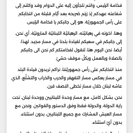
فخامة الرئيس، وانتم تلجأون إليه على الدوام وقد وكلتم إلى
شفاعته عهدكم إذ زرتم ضريحه بعد أيّام قليلة من انتخابكم
على رأس الجمهوريّة. هو إلى جانبكم يا فخامة الرئيس.
وهنا، اخوته في رهبانيّته، الرهبانيّة اللبنانيّة المارونيّة، أي نحن،
إلى جانبكم في سعيكم لقيادة بلدنا في مسار مجيد. لهذا،
أيضا، نحن اليوم هنا، لنقول لفخامتكم كم نحن الى جانبكم
بالصلاة وبالعمل وبكلّ موقف حسّيّ.
منذ انتخابكم على رأس جمهوريّتنا، نراكم تريدون قيادة البلد
في مسار يعكس مسار التقهقر والحرب والخراب والتشلّع، الذي
عاشه لبنان خلال مسار تخطى النصف قرن.
نحن، بشكل كامل، مع مسار وحدة اللبنانيين ووحدة لبنان، تحت
راية الدولة، والدولة فقط وفق الدستور والقوانين. ونحن مع
مسار العيش المشترك مع جميع اللبنانيين، بدون استثناء،
بدون أيّ استثناء.