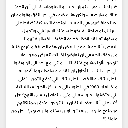
خيار لدينا سوى إستمرار الحرب او الدبلوماسية، الى أين نتجه؟
هناك مسار صعب، ولكن هناك ضوء في آخر النفق وقوامه ان
لدينا دولة كبرى هي الولايات المتحدة الأميركية تضغط على
إسرائيل، لمصلحتنا. فليخربط ساعتئذ الإسرائيلي، ويتحمل
مسؤولياته. لقد إتخذنا خطوة لتخفيف الخسائر، فإتهمنا
البعض بأننا خونة. وزعم البعض ان هذه الصيغة مشروع فتنة.
من حقك الطبيعي ان تعارضها إذا انت تتعارض معها، ولا
تتهمها بأنها مشروع فتنة. انا لا امشي مع احد الى الهاوية ولا
الى خراب لبنان، انا أحاول ان انقذك واساعدك وما أقوم به
لأجل بيئتك، وبالأخص لأجل بيئتك التي تدفع الثمن الأغلى
منذ العام 1969 في الجنوب الى جانب كل الطوائف اللبنانية
لتي يحتضنها الجنوب، فإلى متى سنواصل بنفس النهج؟ هل
كُتب على أبناء هذه البيئة ان يستشهدوا، وتُدمَّر ممتلكاتهم،
وممنوع عليهم ان يعيشوا او ان يستثمروا أراضيهم؟ لاجل من
ولماذا؟"