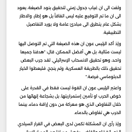
ولفت الى ان غياب جدول زمني لتحقيق بنود الصيغة، يعود
الى ان ما تم التوقيع عليه ليس اتفاقاً بل هو إطار، والاطار
بشكل عام يتطرق الى مبادئ عامة ولا يورد التفاصيل
التطبيقية.
وإذ أكد الرئيس عون ان هذه الصيغة التي تم التوصل اليها
ليست مثالية، بل هي أفضل الممكن، قال: "هدفنا جميعا
واحد، وهو تحقيق الانسحاب الإسرائيلي. لقد جرب البعض
تحقيق ذلك بالطريقة العسكرية، ولم ينجح، فليعطوا الخيار
الدبلوماسي فرصة."
واعتبر الرئيس عون ان القوة ليست فقط في القدرة على
خوض الحرب او تأمين إستمراريتها، بل بشجاعة إنهائها من
خلال التفاوض الذي هو معركة من دون إراقة دماء، بينما
الحرب هي تفاوض بالدماء.
وإذ رأى ان المشكلة تكمن لدى البعض في القرار السيادي