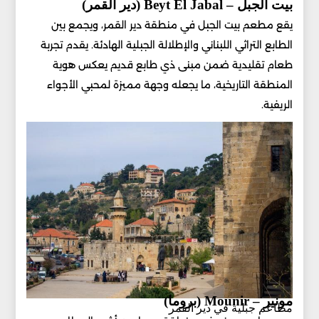
بيت الجبل – Beyt El Jabal (دير القمر)
يقع مطعم بيت الجبل في منطقة دير القمر، ويجمع بين
الطابع التراثي اللبناني والإطلالة الجبلية الهادئة. يقدم تجربة
طعام تقليدية ضمن مبنى ذي طابع قديم يعكس هوية
المنطقة التاريخية، ما يجعله وجهة مميزة لمحبي الأجواء
الريفية.
مونير – Mounir (بروما)
مطاعم جبلية في دير القمر