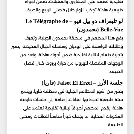
تقليدية تعتمد على المشاوي والمقبلات، ضمن أجواء
طبيعية هادئة تجذب الزوار خلال فصلي الربيع والصيف.
لو تليغراف دو بيل فيو – Le Télégraphe de
Belle-Vue (بحمدون)
يقع هذا المطعم في منطقة بحمدون الجبلية، ويُعرف
بإطلالته الواسعة على الوديان وسلسلة الجبال المحيطة. يتميز
بتجربة طعام لبنانية تقليدية ضمن أجواء هادئة، ويُعد من
الوجهات المفضلة للهروب من حرارة بيروت خلال فصل
الصيف.
جلسة الأرز – Jalset El Erzel (فاريا)
يعتبر من أشهر المطاعم الجبلية في منطقة فاريا، ويتميز
ببيئة طبيعية تحيط بها الغابات، إضافة إلى جلسات خارجية
هادئة. يقدم المطعم أطباقاً لبنانية تقليدية تعتمد على
المكونات المحلية، ما يجعله خياراً مناسباً للعائلات ومحبي
الطبيعة.