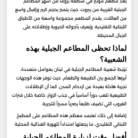
يعد مطعم مونير في منطقة بروما من أشهر المطاعم
الجبلية القريبة من بيروت، حيث يتميز بحجم كبير وإقبال واسع
من العائلات. يقدم المطعم مجموعة واسعة من الأطباق
اللبنانية التقليدية، ويُعرف بأجوائه الحيوية وإطلالاته على
الجبال المحيطة.
لماذا تحظى المطاعم الجبلية بهذه
الشعبية؟
ترتبط شعبية المطاعم الجبلية في لبنان بعوامل متعددة،
أبرزها الجمع بين الطبيعة والطعام، حيث توفر هذه الوجهات
تجربة هادئة بعيدة عن ازدحام المدن. كما أن الإطلالات
الطبيعية تلعب دوراً أساسياً في جذب الزوار، خاصة خلال فترات
الغروب التي تضيف طابعاً بصرياً مميزاً للتجربة.
إضافة إلى ذلك، تعتمد معظم هذه المطاعم على المطبخ
اللبناني التقليدي، ما يجعلها امتداداً للهوية الغذائية المحلية.
أفضل وقت لزيارة المطاعم الجبلية