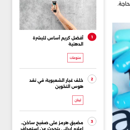
حاجة.
1
أفضل كريم أساس للبشرة
الدهنية
منوعات
2
خلف غبار الشعبوية: في نقد
هوس التخوين
لبنان
3
مضيق هرمز على صفيح ساخن..
إعلام إيراني يتحدث عن استهداف