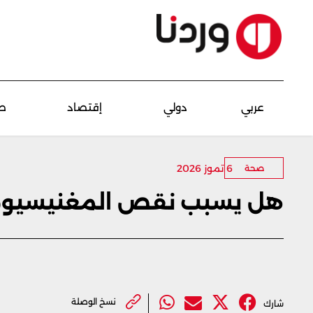
عربي
دولي
إقتصاد
ص
6 تموز 2026
صحة
هل يسبب نقص المغنيسيوم ا
نسخ الوصلة
شارك