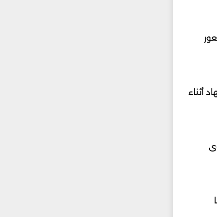
عور
 أثناء
ى