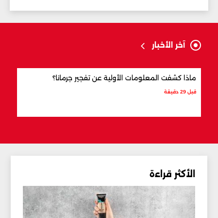
آخر الأخبار
ماذا كشفت المعلومات الأولية عن تفجير جرمانا؟
أردو
شري
قبل 29 دقيقة
قبل س
الأكثر قراءة