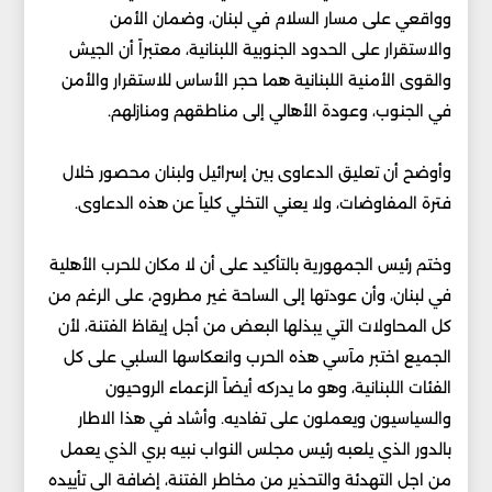
وواقعي على مسار السلام في لبنان، وضمان الأمن
والاستقرار على الحدود الجنوبية اللبنانية، معتبراً أن الجيش
والقوى الأمنية اللبنانية هما حجر الأساس للاستقرار والأمن
في الجنوب، وعودة الأهالي إلى مناطقهم ومنازلهم.
وأوضح أن تعليق الدعاوى بين إسرائيل ولبنان محصور خلال
فترة المفاوضات، ولا يعني التخلي كلياً عن هذه الدعاوى.
وختم رئيس الجمهورية بالتأكيد على أن لا مكان للحرب الأهلية
في لبنان، وأن عودتها إلى الساحة غير مطروح، على الرغم من
كل المحاولات التي يبذلها البعض من أجل إيقاظ الفتنة، لأن
الجميع اختبر مآسي هذه الحرب وانعكاسها السلبي على كل
الفئات اللبنانية، وهو ما يدركه أيضاً الزعماء الروحيون
والسياسيون ويعملون على تفاديه. وأشاد في هذا الاطار
بالدور الذي يلعبه رئيس مجلس النواب نبيه بري الذي يعمل
من اجل التهدئة والتحذير من مخاطر الفتنة، إضافة الى تأييده