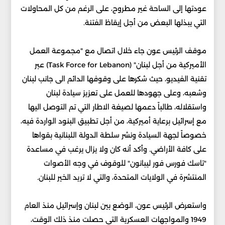
عودتها إلى الساحة غير مطروح، على الرغم من كل المحاولات
التي يبذلها البعض من أجل إيقاظ الفتنة.
موقف الرئيس عون جاء خلال اتصال مع "مجموعة العمل
الأميركية من أجل لبنان" (Task Force for Lebanon) عبر
تقنية الفيديو، حيث شكرها على وقوفها الدائم الى جانب لبنان
وشعبه، وعلى جهودها للعمل على تعزيز سيادة لبنان
واستقلاله، طالباً دعمها لصيغة الاطار التي تم التوصل اليها
مع إسرائيل برعاية أميركية، من أجل تطبيق البنود الواردة فيه،
خصوصاً لجهة السيادة ونشر سلطة الدولة اللبنانية بقواها
على كافة الأراضي. وأكد أنه كان ولا يزال يرغب في مساعدة
"تاسك فورس فور ليبانون" للوقوف في وجه الأصوات
المنتشرة في الولايات المتحدة، والتي لا تريد الخير للبنان.
واستعرض الرئيس عون، الوضع بين لبنان وإسرائيل منذ العام
1949 والمواجهات العسكرية التي حصلت منذ ذلك الوقت،